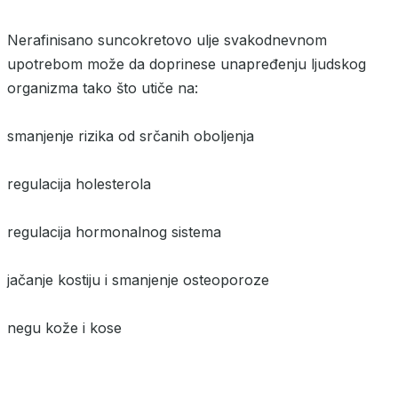
Nerafinisano suncokretovo ulje svakodnevnom
upotrebom može da doprinese unapređenju ljudskog
organizma tako što utiče na:
smanjenje rizika od srčanih oboljenja
regulacija holesterola
regulacija hormonalnog sistema
jačanje kostiju i smanjenje osteoporoze
negu kože i kose