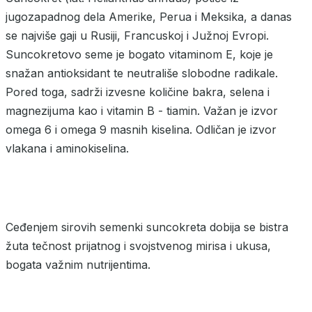
jugozapadnog dela Amerike, Perua i Meksika, a danas
se najviše gaji u Rusiji, Francuskoj i Južnoj Evropi.
Suncokretovo seme je bogato vitaminom E, koje je
snažan antioksidant te neutrališe slobodne radikale.
Pored toga, sadrži izvesne količine bakra, selena i
magnezijuma kao i vitamin B - tiamin. Važan je izvor
omega 6 i omega 9 masnih kiselina. Odličan je izvor
vlakana i aminokiselina.
Ceđenjem sirovih semenki suncokreta dobija se bistra
žuta tečnost prijatnog i svojstvenog mirisa i ukusa,
bogata važnim nutrijentima.