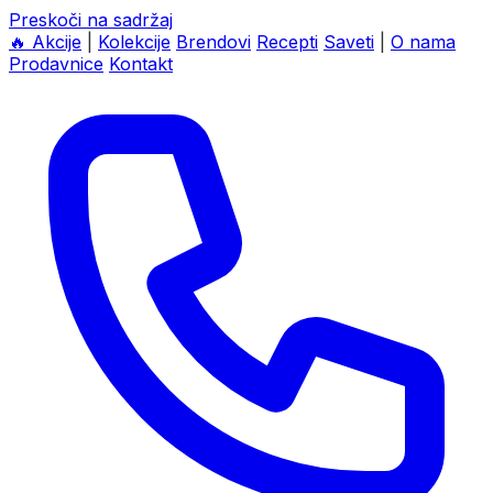
Preskoči na sadržaj
🔥
Akcije
|
Kolekcije
Brendovi
Recepti
Saveti
|
O nama
Prodavnice
Kontakt