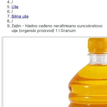
/
Ulje
/
Biljna ulja
/
Zejtin - hladno ceđeno nerafinisano suncokretovo
ulje (organski proizvod) 1 l Granum