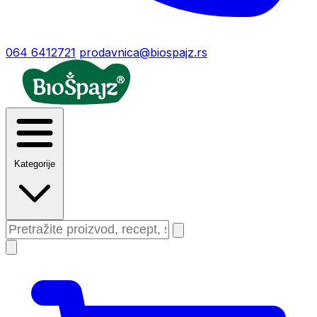
064 6412721
prodavnica@biospajz.rs
Kategorije