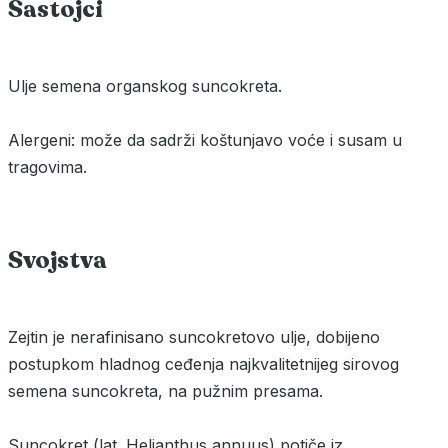
Sastojci
Ulje semena organskog suncokreta.
Alergeni: može da sadrži koštunjavo voće i susam u
tragovima.
Svojstva
Zejtin je nerafinisano suncokretovo ulje, dobijeno
postupkom hladnog ceđenja najkvalitetnijeg sirovog
semena suncokreta, na pužnim presama.
Suncokret (lat. Helianthus annuus) potiče iz