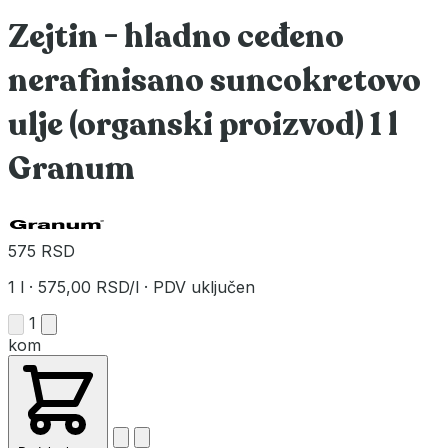
Zejtin - hladno ceđeno
nerafinisano suncokretovo
ulje (organski proizvod) 1 l
Granum
575 RSD
1 l
·
575,00 RSD/l
·
PDV uključen
1
kom