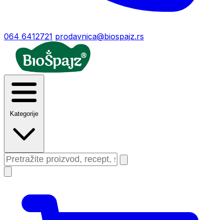
064 6412721
prodavnica@biospajz.rs
Kategorije