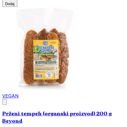
Dodaj
VEGAN
Prženi tempeh (organski proizvod) 200 g
Beyond