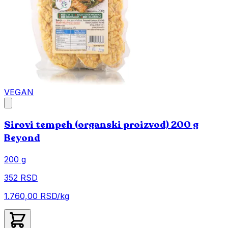
VEGAN
Sirovi tempeh (organski proizvod) 200 g
Beyond
200 g
352 RSD
1.760,00 RSD/kg