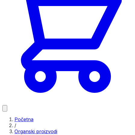
Početna
/
Organski proizvodi