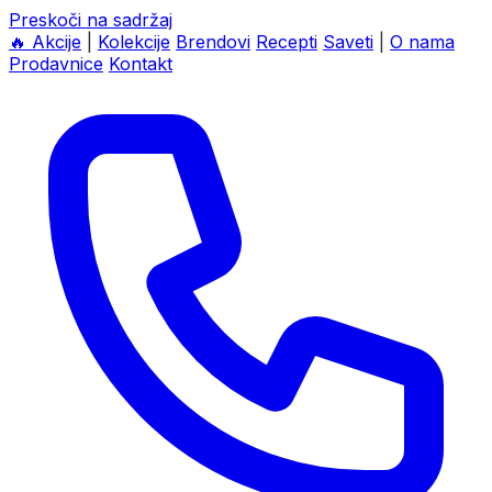
Preskoči na sadržaj
🔥
Akcije
|
Kolekcije
Brendovi
Recepti
Saveti
|
O nama
Prodavnice
Kontakt