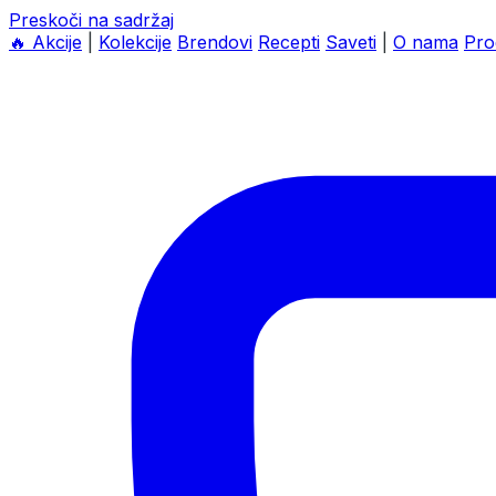
Preskoči na sadržaj
🔥
Akcije
|
Kolekcije
Brendovi
Recepti
Saveti
|
O nama
Pro