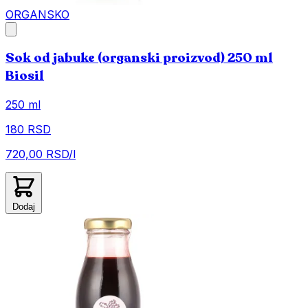
ORGANSKO
Sok od jabuke (organski proizvod) 250 ml
Biosil
250 ml
180 RSD
720,00 RSD/l
Dodaj