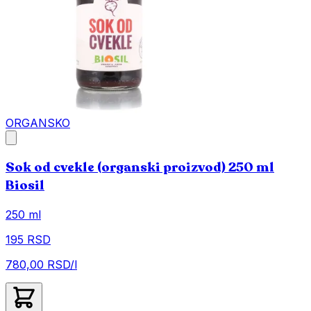
ORGANSKO
Sok od cvekle (organski proizvod) 250 ml
Biosil
250 ml
195 RSD
780,00 RSD/l