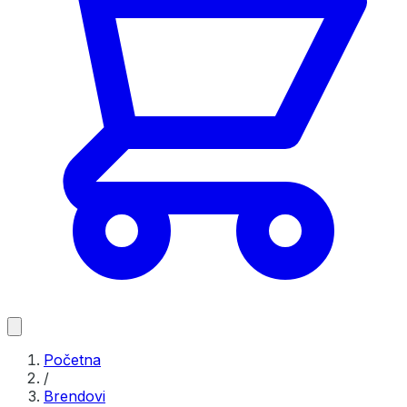
Početna
/
Brendovi