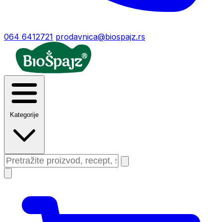
064 6412721
prodavnica@biospajz.rs
Kategorije