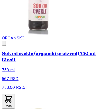
ORGANSKO
Sok od cvekle (organski proizvod) 750 ml
Biosil
750 ml
567 RSD
756,00 RSD/l
Dodaj