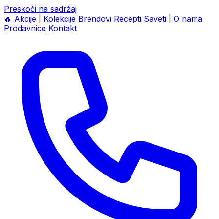
Preskoči na sadržaj
🔥
Akcije
|
Kolekcije
Brendovi
Recepti
Saveti
|
O nama
Prodavnice
Kontakt