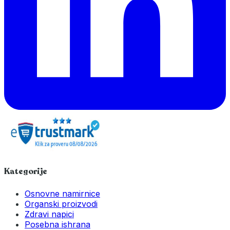
Kategorije
Osnovne namirnice
Organski proizvodi
Zdravi napici
Posebna ishrana