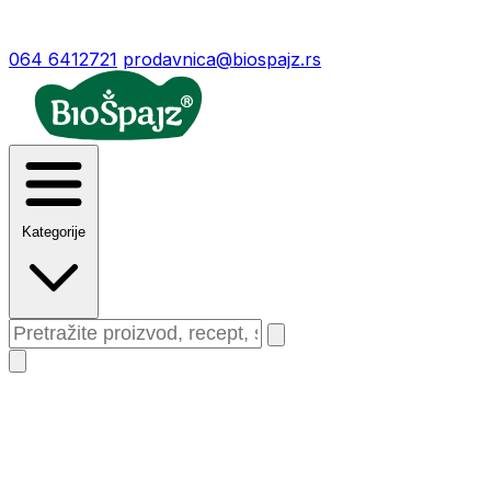
064 6412721
prodavnica@biospajz.rs
Kategorije