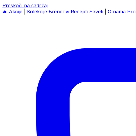
Preskoči na sadržaj
🔥
Akcije
|
Kolekcije
Brendovi
Recepti
Saveti
|
O nama
Pro