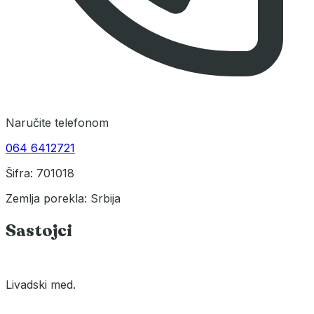
Naručite telefonom
064 6412721
Šifra: 701018
Zemlja porekla: Srbija
Sastojci
Livadski med.