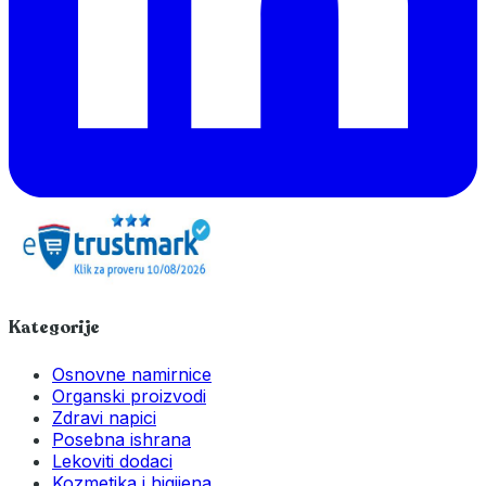
Kategorije
Osnovne namirnice
Organski proizvodi
Zdravi napici
Posebna ishrana
Lekoviti dodaci
Kozmetika i higijena