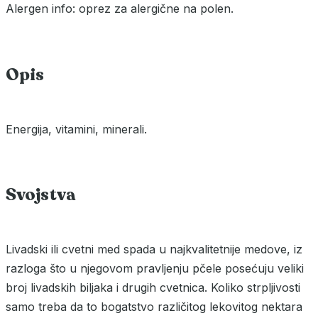
Alergen info: oprez za alergične na polen.
Opis
Energija, vitamini, minerali.
Svojstva
Livadski ili cvetni med spada u najkvalitetnije medove, iz
razloga što u njegovom pravljenju pčele posećuju veliki
broj livadskih biljaka i drugih cvetnica. Koliko strpljivosti
samo treba da to bogatstvo različitog lekovitog nektara