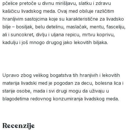
pčelice pretoče u divnu mirišljavu, slatku i zdravu
kašičicu livadskog meda. Ovaj med obiluje različitim
hranljivim sastojcima koje su karakteristične za livadsko
bilje – bosiljak, belu detelinu, maslačak, mentu, fasceliju,
ali i suncokret, divlju i uljana repicu, mrtvu koprivu,
kadulju i još mnogo drugog jako lekovitih biljaka.
Upravo zbog velikog bogatstva tih hranjivih i lekovitih
materija livadski med je pogodan za decu, bolesna lica i
starije osobe, mada i svi drugi mogu da uživaju u
blagodetima redovnog konzumiranja livadskog meda.
Recenzije