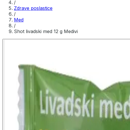
/
Zdrave poslastice
/
Med
/
Shot livadski med 12 g Medivi