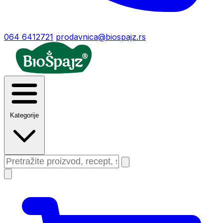
064 6412721
prodavnica@biospajz.rs
Kategorije