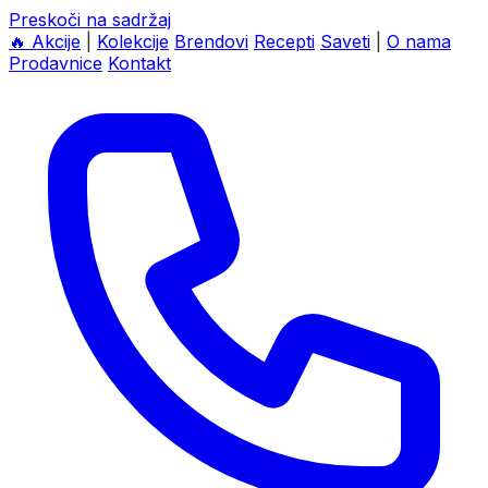
Preskoči na sadržaj
🔥
Akcije
|
Kolekcije
Brendovi
Recepti
Saveti
|
O nama
Prodavnice
Kontakt