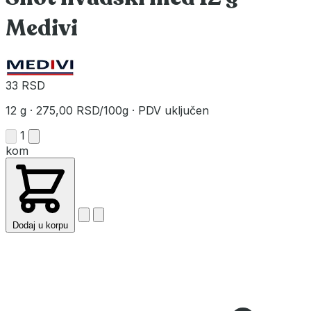
Medivi
33 RSD
12 g
·
275,00 RSD/100g
·
PDV uključen
1
kom
Dodaj u korpu