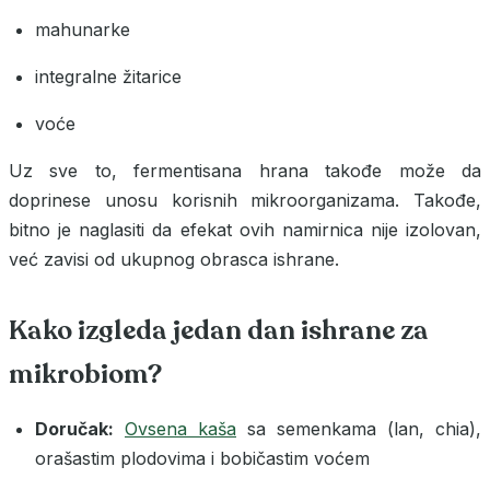
mahunarke
integralne žitarice
voće
Uz sve to, fermentisana hrana takođe može da
doprinese unosu korisnih mikroorganizama. Takođe,
bitno je naglasiti da efekat ovih namirnica nije izolovan,
već zavisi od ukupnog obrasca ishrane.
Kako izgleda jedan dan ishrane za
mikrobiom?
Doručak:
Ovsena kaša
sa semenkama (lan, chia),
orašastim plodovima i bobičastim voćem