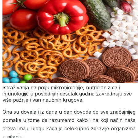
Istraživanja na polju mikrobiologije, nutricionizma i
imunologije u poslednjih desetak godina zavrednuju sve
više pažnje i van naučnih krugova.
Ona su dovela i iz dana u dan dovode do sve značajnijeg
pomaka u tome da razumemo kako i na koji način naša
creva imaju ulogu kada je celokupno zdravlje organizma
u pitanju.