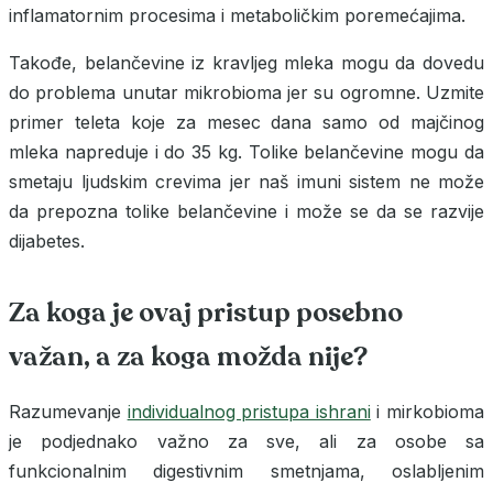
inflamatornim procesima i metaboličkim poremećajima.
Takođe, belančevine iz kravljeg mleka mogu da dovedu
do problema unutar mikrobioma jer su ogromne. Uzmite
primer teleta koje za mesec dana samo od majčinog
mleka napreduje i do 35 kg. Tolike belančevine mogu da
smetaju ljudskim crevima jer naš imuni sistem ne može
da prepozna tolike belančevine i može se da se razvije
dijabetes.
Za koga je ovaj pristup posebno
važan, a za koga možda nije?
Razumevanje
individualnog pristupa ishrani
i mirkobioma
je podjednako važno za sve, ali za osobe sa
funkcionalnim digestivnim smetnjama, oslabljenim