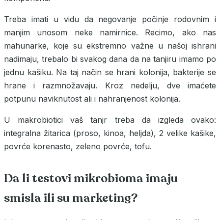
Treba imati u vidu da negovanje počinje rodovnim i
manjim unosom neke namirnice. Recimo, ako nas
mahunarke, koje su ekstremno važne u našoj ishrani
nadimaju, trebalo bi svakog dana da na tanjiru imamo po
jednu kašiku. Na taj način se hrani kolonija, bakterije se
hrane i razmnožavaju. Kroz nedelju, dve imaćete
potpunu naviknutost ali i nahranjenost kolonija.
U makrobiotici vaš tanjr treba da izgleda ovako:
integralna žitarica (proso, kinoa, heljda), 2 velike kašike,
povrće korenasto, zeleno povrće, tofu.
Da li testovi mikrobioma imaju
smisla ili su marketing?