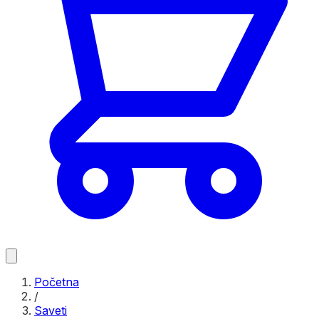
Početna
/
Saveti