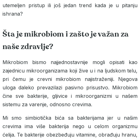
utemeljen pristup ili još jedan trend kada je u pitanju
ishrana?
Šta je mikrobiom i zašto je važan za
naše zdravlje?
Mikrobiom bismo najjednostavnije mogli opisati kao
zajednicu mikroorganizama koji žive u i na ljudskom telu,
pri čemu je crevni mikrobiom najistraženiji. Njegova
uloga daleko prevazilazi pasivno prisustvo. Mikrobiom
čine sve bakterije, gljivice i mikroorganizmi u našem
sistemu za varenje, odnosno crevima.
Mi smo simbiotička bića sa bakterijama jer u našim
crevima ima više bakterija nego u celom organizmu
ćelija. Te bakterije obezbeđuju vitamine, obrađuju hranu,