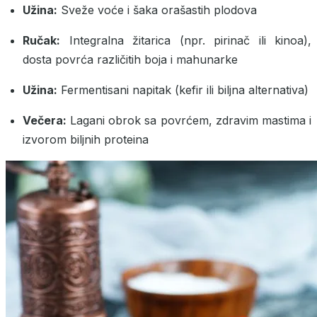
Užina:
Sveže voće i šaka orašastih plodova
Ručak:
Integralna žitarica (npr. pirinač ili kinoa),
dosta povrća različitih boja i mahunarke
Užina:
Fermentisani napitak (kefir ili biljna alternativa)
Večera:
Lagani obrok sa povrćem, zdravim mastima i
izvorom biljnih proteina