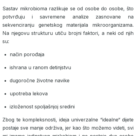
Sastav mikrobioma razlikuje se od osobe do osobe, što
potvrđuju i savremene analize zasnovane na
sekvenciranju genetskog materijala mikroorganizama.
Na njegovu strukturu utiču brojni faktori, a neki od njih
su:
način porođaja
ishrana u ranom detinjstvu
dugoročne životne navike
upotreba lekova
izloženost spoljašnjoj sredini
Zbog te kompleksnosti, ideja univerzalne “idealne“ dijete
postaje sve manje održiva, jer kao što možemo videti, svi
mi imamo jedinstven mirkobiom i ne postoje dve osobe