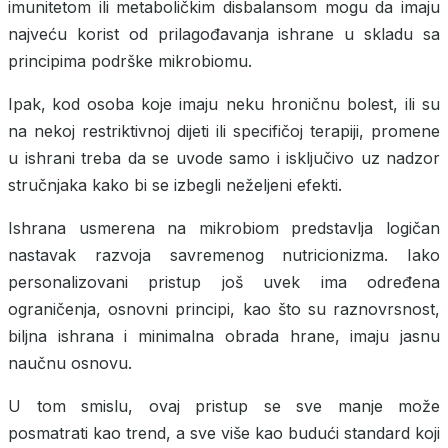
imunitetom ili metaboličkim disbalansom mogu da imaju
najveću korist od prilagođavanja ishrane u skladu sa
principima podrške mikrobiomu.
Ipak,
kod osoba koje imaju neku hroničnu bolest, ili su
na nekoj restriktivnoj dijeti ili specifičoj terapiji, promene
u ishrani treba da se uvode samo i isključivo uz nadzor
stručnjaka kako bi se izbegli neželjeni efekti.
Ishrana usmerena na mikrobiom predstavlja logičan
nastavak razvoja savremenog nutricionizma. Iako
personalizovani pristup još uvek ima određena
ograničenja, osnovni principi, kao što su raznovrsnost,
biljna ishrana i minimalna obrada hrane, imaju jasnu
naučnu osnovu.
U tom smislu, ovaj pristup se sve manje može
posmatrati kao trend, a sve više kao budući standard koji