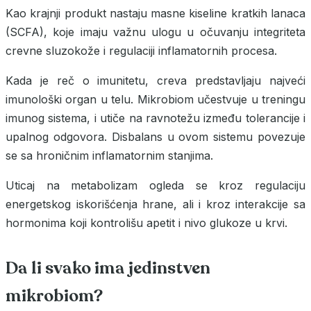
Kao krajnji produkt nastaju masne kiseline kratkih lanaca
(SCFA), koje imaju važnu ulogu u očuvanju integriteta
crevne sluzokože i regulaciji inflamatornih procesa.
Kada je reč o imunitetu, creva predstavljaju najveći
imunološki organ u telu. Mikrobiom učestvuje u treningu
imunog sistema, i utiče na ravnotežu između tolerancije i
upalnog odgovora. Disbalans u ovom sistemu povezuje
se sa hroničnim inflamatornim stanjima.
Uticaj na metabolizam ogleda se kroz regulaciju
energetskog iskorišćenja hrane, ali i kroz interakcije sa
hormonima koji kontrolišu apetit i nivo glukoze u krvi.
Da li svako ima jedinstven
mikrobiom?