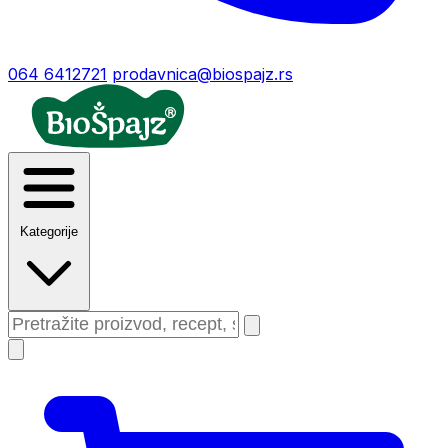
064 6412721
prodavnica@biospajz.rs
Kategorije