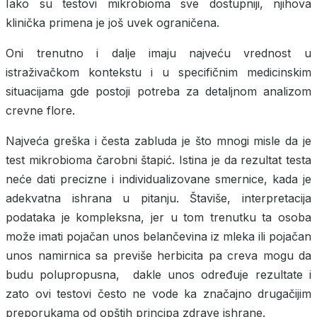
Iako su testovi mikrobioma sve dostupniji, njihova
klinička primena je još uvek ograničena.
Oni trenutno i dalje imaju
najveću vrednost u
istraživačkom kontekstu i u specifičnim medicinskim
situacijama gde postoji potreba za detaljnom analizom
crevne flore.
Najveća greška i česta zabluda je što mnogi misle da je
test mikrobioma čarobni štapić. Istina je da rezultat testa
neće dati precizne i individualizovane smernice, kada je
adekvatna ishrana u pitanju. Štaviše, interpretacija
podataka je kompleksna, jer u tom trenutku ta osoba
može imati pojačan unos belančevina iz mleka ili pojačan
unos namirnica sa previše herbicita pa creva mogu da
budu polupropusna, dakle unos određuje rezultate i
zato ovi testovi često ne vode ka značajno drugačijim
preporukama od opštih principa zdrave ishrane.