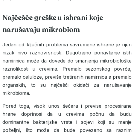
Najčešće greške u ishrani koje
narušavaju mikrobiom
Jedan od ključnih problema savremene ishrane je njen
nizak nivo raznovrsnosti. Dugotrajno ponavljanje istih
namirnica može da dovede do smanjenja mikrobiološke
raznolikosti u crevima. Premalo sezonskog povrća,
premalo celuloze, previše tretiranih namirnica a premalo
organskih, to su najčešći okidači za narušavanje
mikrobioma.
Pored toga, visok unos šećera i previse procesirane
hrane doprinosi da u crevima počnu da budu
dominantne bakterijske vrste i sojevi koji su manje
poželjni, što može da bude povezano sa raznim