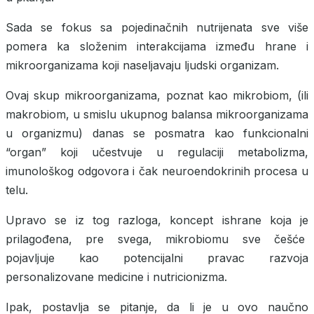
Sada se fokus sa pojedinačnih nutrijenata sve više
pomera ka složenim interakcijama između hrane i
mikroorganizama koji naseljavaju ljudski organizam.
Ovaj skup mikroorganizama, poznat kao mikrobiom, (ili
makrobiom, u smislu ukupnog balansa mikroorganizama
u organizmu) danas se posmatra kao funkcionalni
“organ” koji učestvuje u regulaciji metabolizma,
imunološkog odgovora i čak neuroendokrinih procesa u
telu.
Upravo se iz tog razloga, koncept ishrane koja je
prilagođena, pre svega, mikrobiomu sve češće
pojavljuje kao potencijalni pravac razvoja
personalizovane medicine i nutricionizma.
Ipak, postavlja se pitanje, da li je u ovo naučno