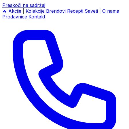
Preskoči na sadržaj
🔥
Akcije
|
Kolekcije
Brendovi
Recepti
Saveti
|
O nama
Prodavnice
Kontakt