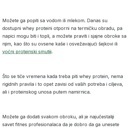
Možete ga popiti sa vodom ili mlekom. Danas su
dostupni whey proteini otporni na termičku obradu, pa
napici mogu biti i topli, a možete praviti i sjajne obroke sa
njim, kao što su ovsene kaše i osvežavajući šejkovi ili
voćni proteinski smutiji
.
Što se tiče vremena kada treba piti whey protein, nema
rigidnih pravila i to opet zavisi od vaših potreba i ciljeva,
ali i proteinskog unosa putem namirnica.
Možete ga dodati svakom obroku, ali je najučestaliji
savet fitnes profesionalaca da je dobro da ga unesete