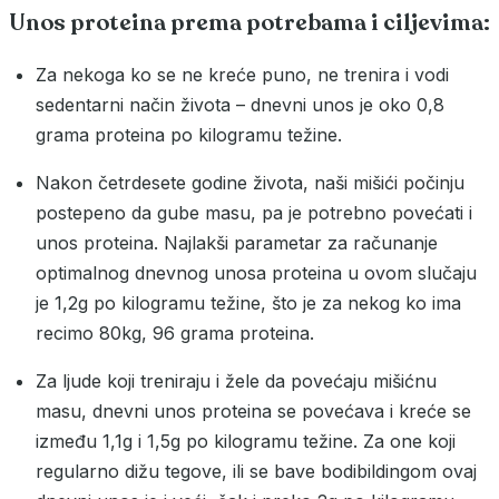
Unos proteina prema potrebama i ciljevima:
Za nekoga ko se ne kreće puno, ne trenira i vodi
sedentarni način života – dnevni unos je oko 0,8
grama proteina po kilogramu težine.
Nakon četrdesete godine života, naši mišići počinju
postepeno da gube masu, pa je potrebno povećati i
unos proteina. Najlakši parametar za računanje
optimalnog dnevnog unosa proteina u ovom slučaju
je 1,2g po kilogramu težine, što je za nekog ko ima
recimo 80kg, 96 grama proteina.
Za ljude koji treniraju i žele da povećaju mišićnu
masu, dnevni unos proteina se povećava i kreće se
između 1,1g i 1,5g po kilogramu težine. Za one koji
regularno dižu tegove, ili se bave bodibildingom ovaj