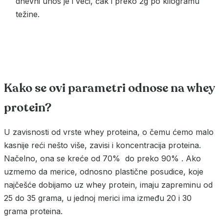
dnevni unos je i veći, čak i preko 2g po kilogramu
težine.
Kako se ovi parametri odnose na whey
protein?
U zavisnosti od vrste whey proteina, o čemu ćemo malo
kasnije reći nešto više, zavisi i koncentracija proteina.
Načelno, ona se kreće od 70% do preko 90% . Ako
uzmemo da merice, odnosno plastične posudice, koje
najčešće dobijamo uz whey protein, imaju zapreminu od
25 do 35 grama, u jednoj merici ima između 20 i 30
grama proteina.