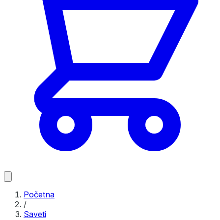
Početna
/
Saveti