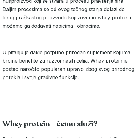
nusproizvod koji se stvara u procesu pravljenja sira.
Daljim procesima se od ovog tečnog stanja dolazi do
finog praškastog proizvoda koji zovemo whey protein i
možemo ga dodavati napicima i obrocima.
U pitanju je dakle potpuno prirodan suplement koji ima
brojne benefite za razvoj naših ćelija. Whey protein je
postao naročito popularan upravo zbog svog prirodnog
porekla i svoje gradivne funkcije.
Whey protein - čemu služi?