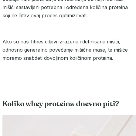
mišići sastavljeni potrebna i određena količina proteina
koji će čitav ovaj proces optimizovati.
Ako su naši fitnes ciljevi izraženiji i definisaniji mišići,
odnosno generalno povećanje mišićne mase, te mišiće
moramo snabdeti dovoljnom količinom proteina.
Koliko whey proteina dnevno piti?