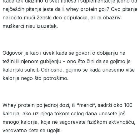
Kada tek ulazimo u svet fitnesa i suplementacije jedno od
najčešćih pitanja jeste da li whey protein goji? Ovo pitanje
naročito muči ženski deo populacije, ali ni obazrivi
muškarci nisu izuzetak.
Odgovor je kao i uvek kada se govori o dobijanju na
težini ili njenom gubljenju – ono što čini da se gojimo je
kalorijski suficit. Odnosno, gojimo se kada unesemo više
kalorija nego što potrošimo.
Whey protein po jednoj dozi, ili “merici”, sadrži oko 100
kalorija, ako uz njega tokom celog dana unesete još
mnogo kalorija, koje ne sagorevate fizičkom aktivnošću,
verovatno ćete se ugojiti.