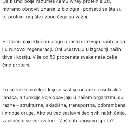
Da bismo bolje razumeli čemu whey protein služi,
moramo obnoviti znanje iz biologije i podsetiti se šta su
to proteini uopšte i zbog čega su važni.
Proteini imaju ključnu ulogu u rastu i razvoju naših ćelija
i u njihovoj regeneraciji. Oni učestvuju u izgradnji naših
tkiva i kostiju. Više od 50 procenata svake naše ćelije
čine proteini.
To su veliki molekuli koji se sastoje od aminokiselinskih
lanaca, a funkcije koje obavljaju u našem organizmu su
razne – strukturna, skladišna, transportna, odbrambena
i mnoge druge. Ako su već sastavni deo svih naših ćelija,
zapitaćete se verovatno - Zašto ih unosimo spolja?