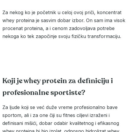
Za nekog ko je početnik u celoj ovoj priči, koncentrat
whey proteina je sasvim dobar izbor. On sam ima visok
procenat proteina, a i cenom zadovoljava potrebe
nekoga ko tek započinje svoju fizičku transformaciju.
Koji je whey protein za definiciju i
profesionalne sportiste?
Za ljude koji se već duže vreme profesionalno bave
sportom, ali i za one čiji su fitnes ciljevi izraženi i
definisani mišići, dobar odabir kvalitetnog i efikasnog
whey proteina bi bio izolat, odnosno hidrolizat whey