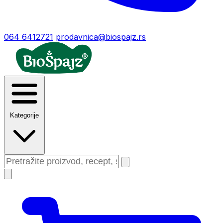
064 6412721
prodavnica@biospajz.rs
Kategorije