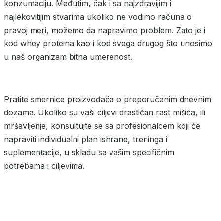
konzumaciju. Međutim, čak i sa najzdravijim i
najlekovitijim stvarima ukoliko ne vodimo računa o
pravoj meri, možemo da napravimo problem. Zato je i
kod whey proteina kao i kod svega drugog što unosimo
u naš organizam bitna umerenost.
Pratite smernice proizvođača o preporučenim dnevnim
dozama. Ukoliko su vaši ciljevi drastičan rast mišića, ili
mršavljenje, konsultujte se sa profesionalcem koji će
napraviti individualni plan ishrane, treninga i
suplementacije, u skladu sa vašim specifičnim
potrebama i ciljevima.