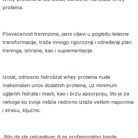
proteina.
Posvećenost treninzima, jasni ciljevi u pogledu telesne
transformacije, traže mnogo rigorozniji i određeniji plan
treninga, ishrane, kao i suplementacije.
Izolat, odnosno hidrolizat whey proteina nude
maksimalan unos dodatnih proteina, uz minimum
ugljenih hidrata i masti, kao i brzu apsorpciju, što je za
nekoga ko svoje mišiće redovno izlaže velikim naporima
i stresu, ključno.
Bilo da ste rekreativac ili se profesionalno bavite