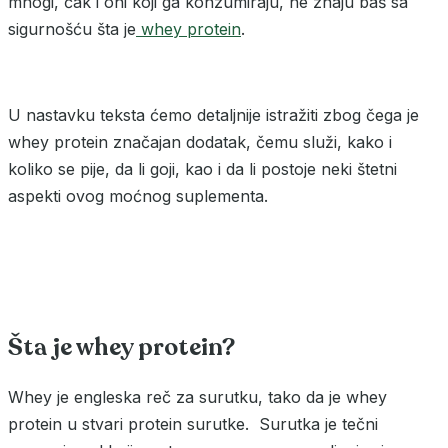
mnogi, čak i oni koji ga konzumiraju, ne znaju baš sa
sigurnošću šta je
whey protein
.
U nastavku teksta ćemo detaljnije istražiti zbog čega je
whey protein značajan dodatak, čemu služi, kako i
koliko se pije, da li goji, kao i da li postoje neki štetni
aspekti ovog moćnog suplementa.
Šta je whey protein?
Whey je engleska reč za surutku, tako da je whey
protein u stvari protein surutke. Surutka je tečni