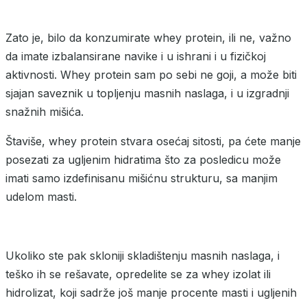
Zato je, bilo da konzumirate whey protein, ili ne, važno
da imate izbalansirane navike i u ishrani i u fizičkoj
aktivnosti. Whey protein sam po sebi ne goji, a može biti
sjajan saveznik u topljenju masnih naslaga, i u izgradnji
snažnih mišića.
Štaviše, whey protein stvara osećaj sitosti, pa ćete manje
posezati za ugljenim hidratima što za posledicu može
imati samo izdefinisanu mišićnu strukturu, sa manjim
udelom masti.
Ukoliko ste pak skloniji skladištenju masnih naslaga, i
teško ih se rešavate, opredelite se za whey izolat ili
hidrolizat, koji sadrže još manje procente masti i ugljenih