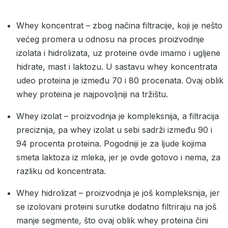
Whey koncentrat – zbog načina filtracije, koji je nešto
većeg promera u odnosu na proces proizvodnje
izolata i hidrolizata, uz proteine ovde imamo i ugljene
hidrate, mast i laktozu. U sastavu whey koncentrata
udeo proteina je između 70 i 80 procenata. Ovaj oblik
whey proteina je najpovoljniji na tržištu.
Whey izolat – proizvodnja je kompleksnija, a filtracija
preciznija, pa whey izolat u sebi sadrži između 90 i
94 procenta proteina. Pogodniji je za ljude kojima
smeta laktoza iz mleka, jer je ovde gotovo i nema, za
razliku od koncentrata.
Whey hidrolizat – proizvodnja je još kompleksnija, jer
se izolovani proteini surutke dodatno filtriraju na još
manje segmente, što ovaj oblik whey proteina čini