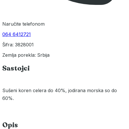
Naručite telefonom
064 6412721
Šifra: 3828001
Zemlja porekla: Srbija
Sastojci
Sušeni koren celera do 40%, jodirana morska so do
60%.
Opis