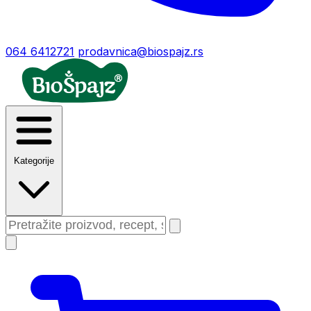
064 6412721
prodavnica@biospajz.rs
Kategorije