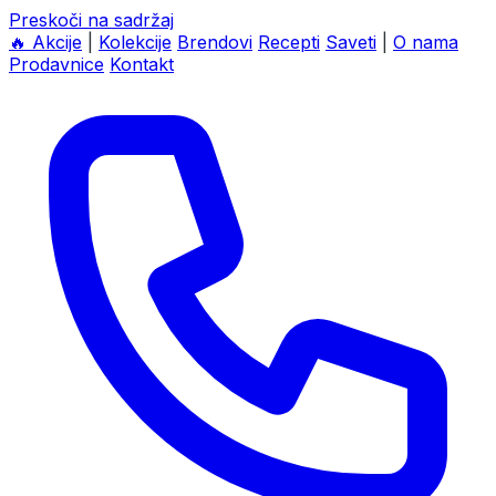
Preskoči na sadržaj
🔥
Akcije
|
Kolekcije
Brendovi
Recepti
Saveti
|
O nama
Prodavnice
Kontakt