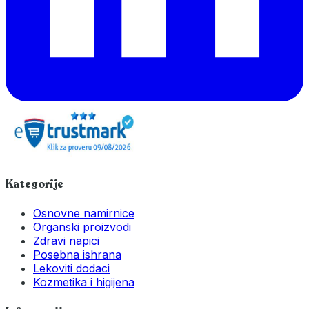
Kategorije
Osnovne namirnice
Organski proizvodi
Zdravi napici
Posebna ishrana
Lekoviti dodaci
Kozmetika i higijena