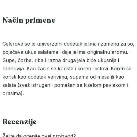
Način primene
Celerova so je univerzalni dodatak jelima i zamena za so,
pojačava ukus salatama i daje jelima originalnu aromu.
Supe, čorbe, riba i razna druga jela biće ukusnija i
hranljivija. Kao začin se koriste i koren i listovi. Koren se
koristi kao dodatak varivima, supama od mesa ili kao
salata (svež istrugan i pomešan sa kiselom pavlakom i
orasima).
Recenzije
Želite da ocenite ovaj proizvod?