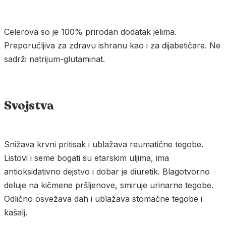
Celerova so je 100% prirodan dodatak jelima.
Preporučljiva za zdravu ishranu kao i za dijabetičare. Ne
sadrži natrijum-glutaminat.
Svojstva
Snižava krvni pritisak i ublažava reumatične tegobe.
Listovi i seme bogati su etarskim uljima, ima
antioksidativno dejstvo i dobar je diuretik. Blagotvorno
deluje na kičmene pršljenove, smiruje urinarne tegobe.
Odlično osvežava dah i ublažava stomačne tegobe i
kašalj.