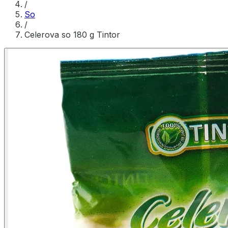
/
So
/
Celerova so 180 g Tintor