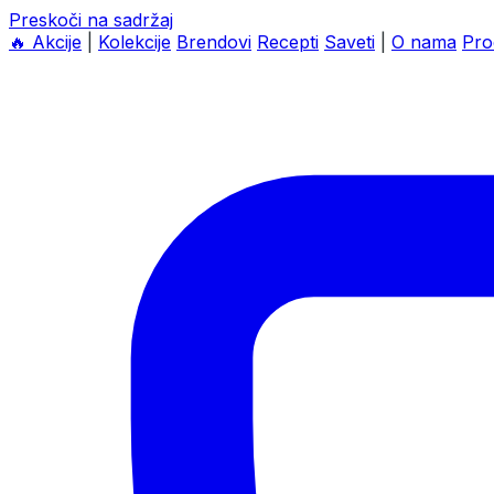
Preskoči na sadržaj
🔥
Akcije
|
Kolekcije
Brendovi
Recepti
Saveti
|
O nama
Pro