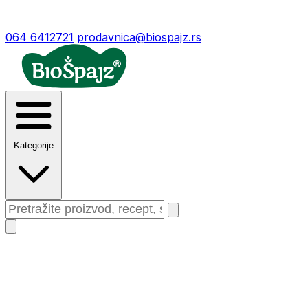
064 6412721
prodavnica@biospajz.rs
Kategorije