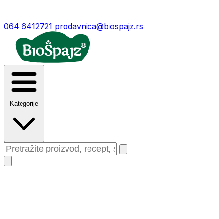
064 6412721
prodavnica@biospajz.rs
Kategorije