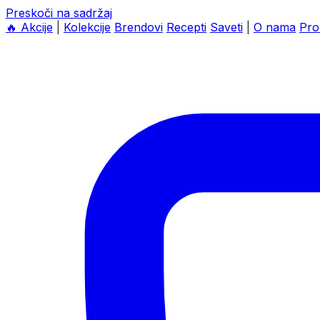
Preskoči na sadržaj
🔥
Akcije
|
Kolekcije
Brendovi
Recepti
Saveti
|
O nama
Pro