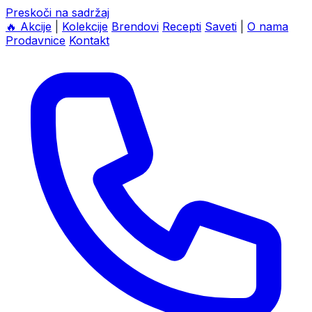
Preskoči na sadržaj
🔥
Akcije
|
Kolekcije
Brendovi
Recepti
Saveti
|
O nama
Prodavnice
Kontakt