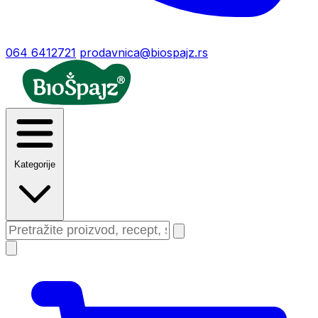
064 6412721
prodavnica@biospajz.rs
Kategorije