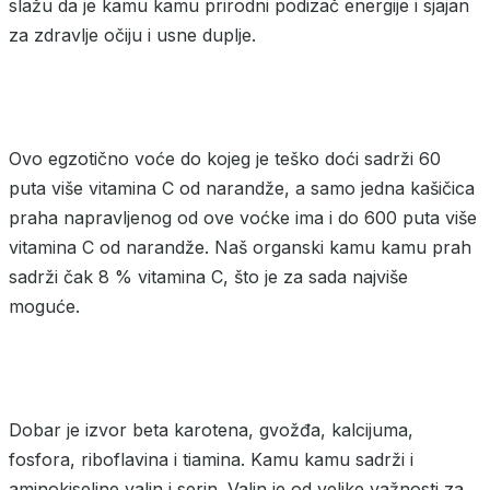
slažu da je kamu kamu prirodni podizač energije i sjajan
za zdravlje očiju i usne duplje.
Ovo egzotično voće do kojeg je teško doći sadrži 60
puta više vitamina C od narandže, a samo jedna kašičica
praha napravljenog od ove voćke ima i do 600 puta više
vitamina C od narandže. Naš organski kamu kamu prah
sadrži čak 8 % vitamina C, što je za sada najviše
moguće.
Dobar je izvor beta karotena, gvožđa, kalcijuma,
fosfora, riboflavina i tiamina. Kamu kamu sadrži i
aminokiseline valin i serin. Valin je od velike važnosti za