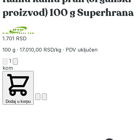
proizvod) 100 g Superhrana
1.701 RSD
100 g
·
17.010,00 RSD/kg
·
PDV uključen
1
kom
Dodaj u korpu