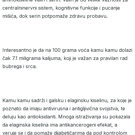
centralninervni sistem, kognitivne funkcije i pucanje
mišića, dok serin potpomaže zdravu probavu.
Interesantno je da na 100 grama voća kamu kamu dolazi
čak 7.1 miligrama kalijuma, koji je važan za pravilan rad
bubrega i srca.
Kamu kamu sadrži i galsku i elaginsku kiselinu, za koje je
poznato da imaju antivirusna i antigljivična svojstva, te
deluju kao antioksidanti. Mnoga istraživanja su pokazala
da elaginska kiselina ima antikancerogeni efekat, a
veruje se i da pomaže dijabetičarima da pod kontrolom