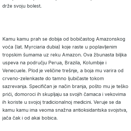
drže svoju bolest.
Kamu kamu prah se dobija od bobičastog Amazonskog
voća (lat. Myrciaria dubia) koje raste u poplavljenim
tropskim šumama uz reku Amazon. Ova žbunasta biljka
uspeva na području Perua, Brazila, Kolumbije i
Venecuele. Plod je veličine trešnje, a boja mu varira od
crveno-zelenkaste do tamno ljubičaste tokom
sazrevanja. Specifičan je način branja, pošto mu je teško
prići, domoroci ih skupljaju sa svojih čamaca i vekovima
ih koriste u svojoj tradicionalnoj medicini. Veruje se da
kamu kamu ima veoma snažna antioksidantska svojstva,
jača čak i od akai bobica.