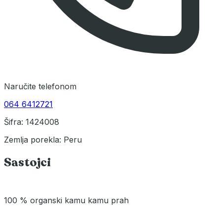
Naručite telefonom
064 6412721
Šifra: 1424008
Zemlja porekla: Peru
Sastojci
100 % organski kamu kamu prah