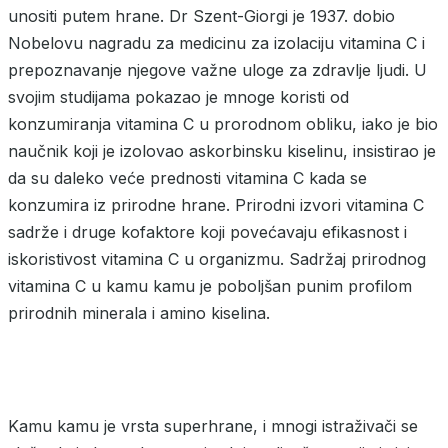
unositi putem hrane. Dr Szent-Giorgi je 1937. dobio
Nobelovu nagradu za medicinu za izolaciju vitamina C i
prepoznavanje njegove važne uloge za zdravlje ljudi. U
svojim studijama pokazao je mnoge koristi od
konzumiranja vitamina C u prorodnom obliku, iako je bio
naučnik koji je izolovao askorbinsku kiselinu, insistirao je
da su daleko veće prednosti vitamina C kada se
konzumira iz prirodne hrane. Prirodni izvori vitamina C
sadrže i druge kofaktore koji povećavaju efikasnost i
iskoristivost vitamina C u organizmu. Sadržaj prirodnog
vitamina C u kamu kamu je poboljšan punim profilom
prirodnih minerala i amino kiselina.
Kamu kamu je vrsta superhrane, i mnogi istraživači se