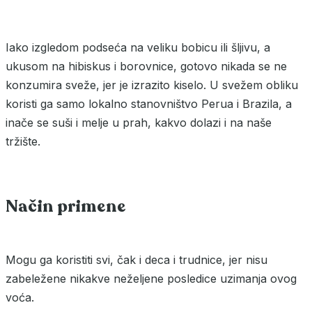
Iako izgledom podseća na veliku bobicu ili šljivu, a
ukusom na hibiskus i borovnice, gotovo nikada se ne
konzumira sveže, jer je izrazito kiselo. U svežem obliku
koristi ga samo lokalno stanovništvo Perua i Brazila, a
inače se suši i melje u prah, kakvo dolazi i na naše
tržište.
Način primene
Mogu ga koristiti svi, čak i deca i trudnice, jer nisu
zabeležene nikakve neželjene posledice uzimanja ovog
voća.