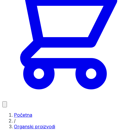
Početna
/
Organski proizvodi