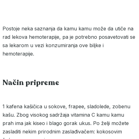
Postoje neka saznanja da kamu kamu može da utiče na
rad lekova hemoterapije, pa je potrebno posavetovati se
sa lekarom u vezi konzumiranja ove biljke i
hemoterapije.
Način pripreme
1 kafena kašičica u sokove, frapee, sladolede, zobenu
kašu. Zbog visokog sadržaja vitamina C kamu kamu
prah ima jak kiseo i blago gorak ukus. Po želji možete
zasladiti nekim prirodnim zaslađivačem: kokosovim