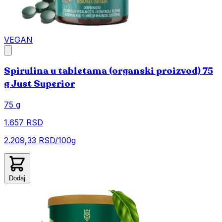
VEGAN
Spirulina u tabletama (organski proizvod) 75
g Just Superior
75 g
1.657 RSD
2.209,33 RSD/100g
Dodaj