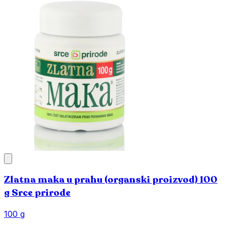
Zlatna maka u prahu (organski proizvod) 100
g Srce prirode
100 g