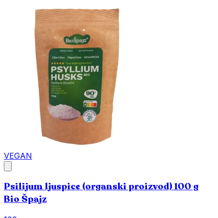
VEGAN
Psilijum ljuspice (organski proizvod) 100 g
Bio Špajz