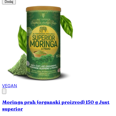
Dodaj
VEGAN
Moringa prah (organski proizvod) 150 g Just
superior