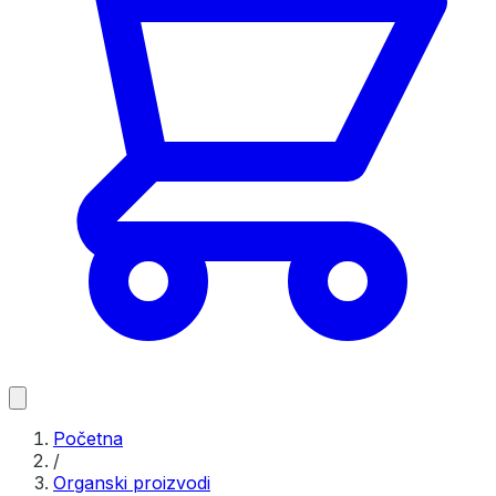
Početna
/
Organski proizvodi