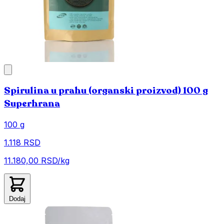
Spirulina u prahu (organski proizvod) 100 g
Superhrana
100 g
1.118 RSD
11.180,00 RSD/kg
Dodaj