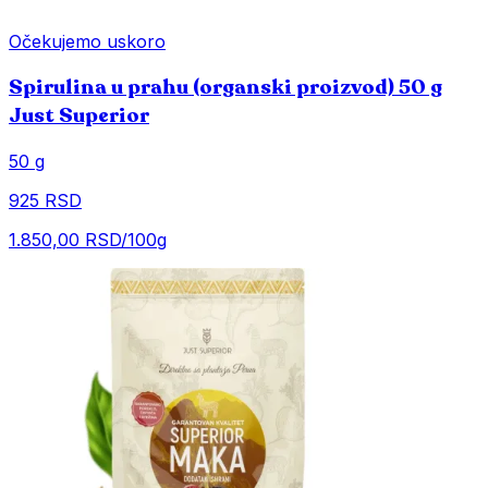
Očekujemo uskoro
Spirulina u prahu (organski proizvod) 50 g
Just Superior
50 g
925 RSD
1.850,00 RSD/100g