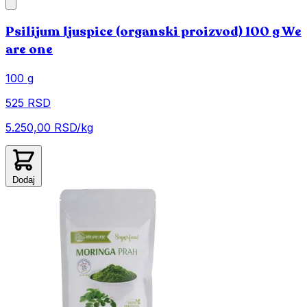
Psilijum ljuspice (organski proizvod) 100 g We
are one
100 g
525 RSD
5.250,00 RSD/kg
Dodaj