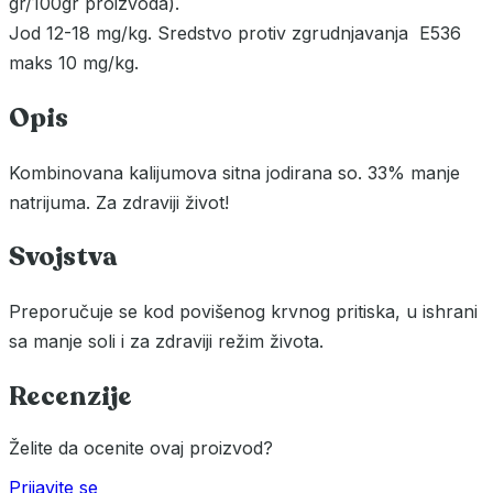
gr/100gr proizvoda).
Jod 12-18 mg/kg. Sredstvo protiv zgrudnjavanja E536
maks 10 mg/kg.
Opis
Kombinovana kalijumova sitna jodirana so. 33% manje
natrijuma. Za zdraviji život!
Svojstva
Preporučuje se kod povišenog krvnog pritiska, u ishrani
sa manje soli i za zdraviji režim života.
Recenzije
Želite da ocenite ovaj proizvod?
Prijavite se