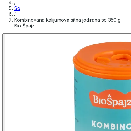
/
So
/
Kombinovana kalijumova sitna jodirana so 350 g
Bio Špajz