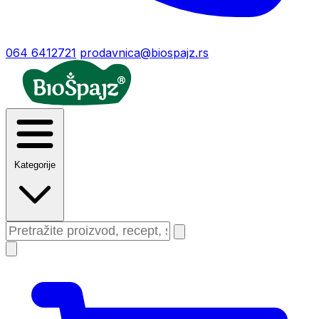
064 6412721
prodavnica@biospajz.rs
Kategorije