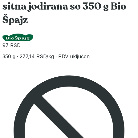
sitna jodirana so 350 g Bio
Špajz
97 RSD
350 g
·
277,14 RSD/kg
·
PDV uključen