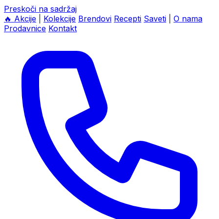
Preskoči na sadržaj
🔥
Akcije
|
Kolekcije
Brendovi
Recepti
Saveti
|
O nama
Prodavnice
Kontakt