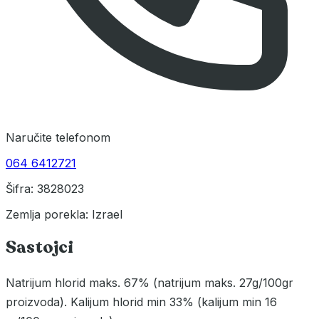
Naručite telefonom
064 6412721
Šifra: 3828023
Zemlja porekla: Izrael
Sastojci
Natrijum hlorid maks. 67% (natrijum maks. 27g/100gr
proizvoda). Kalijum hlorid min 33% (kalijum min 16