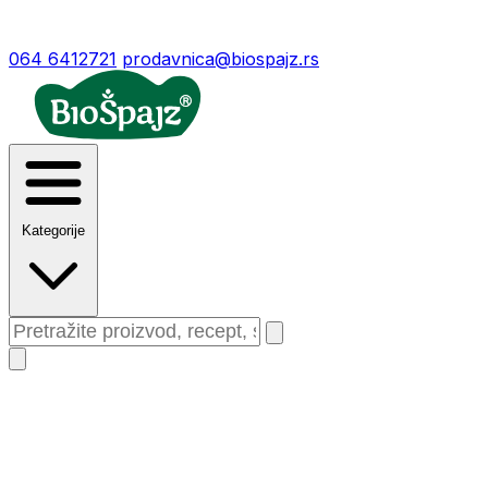
064 6412721
prodavnica@biospajz.rs
Kategorije