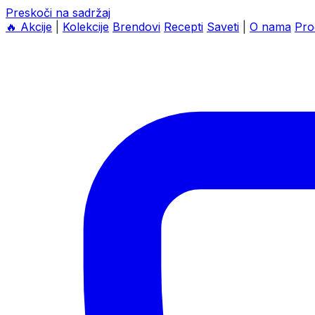
Preskoči na sadržaj
🔥
Akcije
|
Kolekcije
Brendovi
Recepti
Saveti
|
O nama
Pro