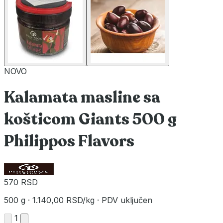
NOVO
Kalamata masline sa
košticom Giants 500 g
Philippos Flavors
570 RSD
500 g
·
1.140,00 RSD/kg
·
PDV uključen
1