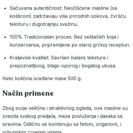
Sačuvana autentičnost: Neočišćene masline (sa
košticom) zadržavaju više prirodnih sokova, čvršću
teksturu i dugotrajniju svežinu.
100% Tradicionalan proces: Bez veštačkih boja i
konzervansa, pripremljene po staroj grčkoj recepturi.
Kraljevski kvalitet: Savršen balans teksture i
prepoznatljivog, blago oporog i bogatog ukusa.
Neto količina oceđene mase 500 g.
Način primene
Zbog svoje veličine i atraktivnog izgleda, ove masline su
zvezda svakog predjela, meze posluženja i dasaka sa
sirevima. Odlično se kombinuju sa fetom, origanom, i
vrhunskim crvenim vinima.