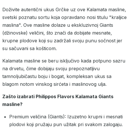
Doživite autentični ukus Grčke uz ove Kalamata masline,
svetski poznatu sortu koja opravdano nosi titulu "kraljice
maslina". Ove masline dolaze u ekskluzivnoj Giants
(džinovske) veličini, što znači da dobijate mesnate,
krupne plodove koji su zadržali svoju punu sočnost jer
su sačuvani sa košticom.
Kalamata masline se beru isključivo kada potpuno sazru
na drvetu, čime dobijaju svoju prepoznatljivu
tamnoljubičastu boju i bogat, kompleksan ukus sa
blagom notom vinskog sirćeta i maslinovog ulja.
Zašto izabrati Philippos Flavors Kalamata Giants
masline?
Premium veličina (Giants): Izuzetno krupni i mesnati
plodovi koji pružaju pun užitak pri svakom zalogaju.