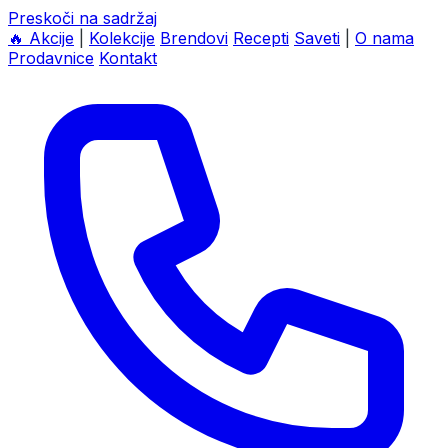
Preskoči na sadržaj
🔥
Akcije
|
Kolekcije
Brendovi
Recepti
Saveti
|
O nama
Prodavnice
Kontakt