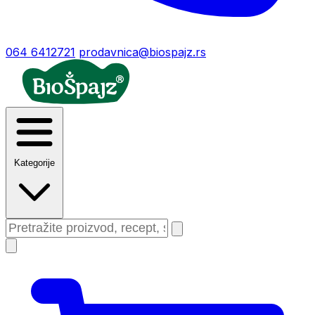
064 6412721
prodavnica@biospajz.rs
Kategorije