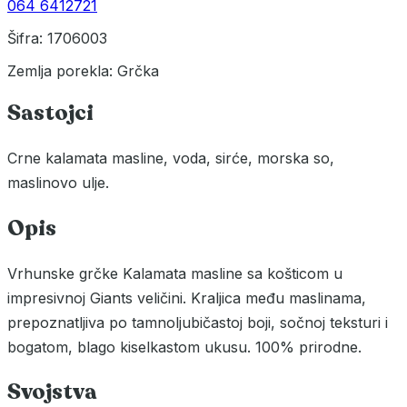
064 6412721
Šifra: 1706003
Zemlja porekla: Grčka
Sastojci
Crne kalamata masline, voda, sirće, morska so,
maslinovo ulje.
Opis
Vrhunske grčke Kalamata masline sa košticom u
impresivnoj Giants veličini. Kraljica među maslinama,
prepoznatljiva po tamnoljubičastoj boji, sočnoj teksturi i
bogatom, blago kiselkastom ukusu. 100% prirodne.
Svojstva