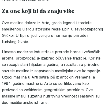
Za one koji bi da znaju više
Ove masline dolaze iz Arte, grada legendi i tradicije,
smeštenog u srcu istorijske regije Epir, u severozapadnoj
Grčkoj. U Epiru ljudi veruju u harmoniju prirode i
ljudskog života.
Umesto moderne industrijske prerade hrane i veštačkih
aroma, proizvođač je izabrao očuvanje tradicije. Koriste
se recepti stari hiljadama godina, a rezultat su prirodno
sazrele masline iz sopstvenih maslinjaka ove kompanije.
Uzgoj maslina u Arti datira još iz antičkih vremena, a
1994. godine masline iz Arte su sertifikovane kao
proizvod sa zaštićenim geografskim poreklom. Ove
masline imaju izuzetnu nutritivnu vrednost i sastavni su
deo mediteranske ishrane.