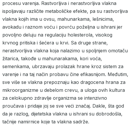
procesu varenja. Rastvorljiva i nerastvorljiva vlakna
ispoljavaju različite metaboličke efekte, pa su rastvorljiva
vlakna kojih ima u ovsu, mahunarkama, lešnicima,
avokadu i raznom voću i povrću poželjna u ishrani jer
povoljno deluju na regulaciju holesterola, visokog
krvnog pritiska i šećera u krvi. Sa druge strane,
nerastvorljiva vlakna koja nalazimo u spoljnjem omotaču
žitarica, takođe u mahunarakama, kori voća,
semenkama, ubrzavaju prolazak hrane kroz sistem za
varenje i na taj način probavu čine efikasnijom. Međutim,
sve više se vlakna prepoznaju kao dragocena hrana za
mikroorganizme u debelom crevu, a uloga ovih kultura
za celokupno zdravlje organizma se intenzivno
proučava i pridaje joj se sve veći značaj. Dakle, šta god
da je razlog, dijetetska vlakna u ishrani su dobrodošla,
tačnije namirnice koje ta vlakna sadrže.