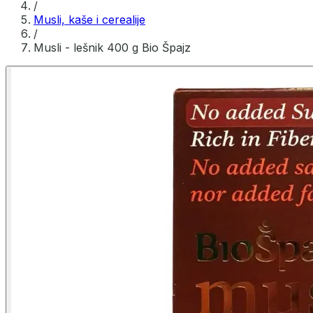
/
Musli, kaše i cerealije
/
Musli - lešnik 400 g Bio Špajz