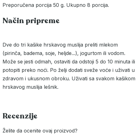
Preporučena porcija 50 g. Ukupno 8 porcija.
Način pripreme
Dve do tri kašike hrskavog muslija preliti mlekom
(pirinča, badema, soje, heljde...), jogurtom ili vodom.
Može se jesti odmah, ostaviti da odstoji 5 do 10 minuta ili
potopiti preko noći. Po želji dodati sveže voće i uživati u
zdravom i ukusnom obroku. Uživati sa svakom kašikom
hrskavog muslija lešnik.
Recenzije
Želite da ocenite ovaj proizvod?