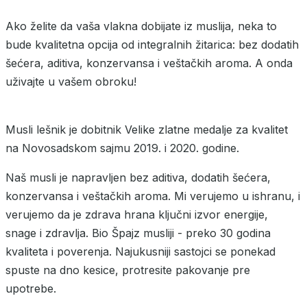
Ako želite da vaša vlakna dobijate iz muslija, neka to
bude kvalitetna opcija od integralnih žitarica: bez dodatih
šećera, aditiva, konzervansa i veštačkih aroma. A onda
uživajte u vašem obroku!
Musli lešnik je dobitnik Velike zlatne medalje za kvalitet
na Novosadskom sajmu 2019. i 2020. godine.
Naš musli je napravljen bez aditiva, dodatih šećera,
konzervansa i veštačkih aroma. Mi verujemo u ishranu, i
verujemo da je zdrava hrana ključni izvor energije,
snage i zdravlja. Bio Špajz musliji - preko 30 godina
kvaliteta i poverenja. Najukusniji sastojci se ponekad
spuste na dno kesice, protresite pakovanje pre
upotrebe.