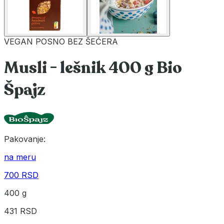
VEGAN
POSNO
BEZ ŠEĆERA
Musli - lešnik 400 g Bio
Špajz
Pakovanje:
na meru
700 RSD
400 g
431 RSD