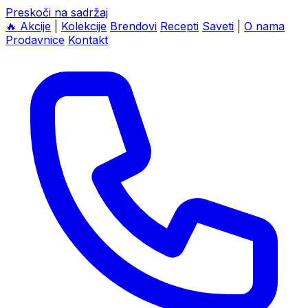
Preskoči na sadržaj
🔥
Akcije
|
Kolekcije
Brendovi
Recepti
Saveti
|
O nama
Prodavnice
Kontakt