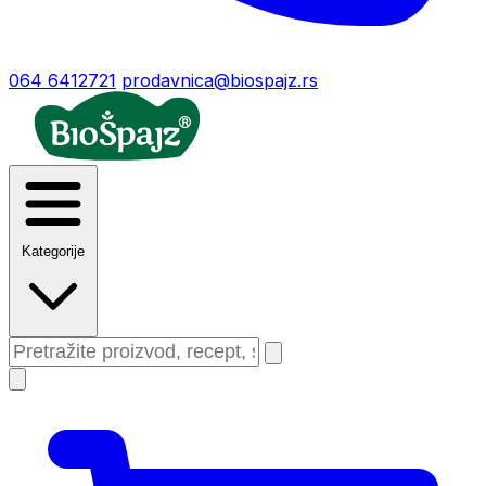
064 6412721
prodavnica@biospajz.rs
Kategorije