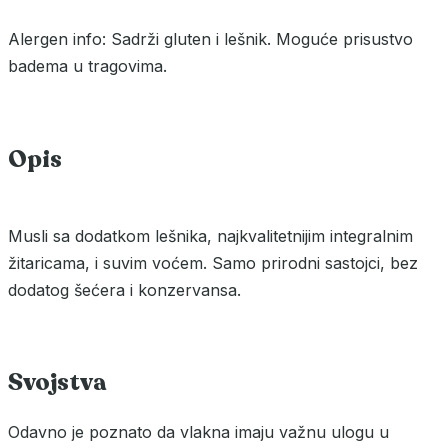
Alergen info: Sadrži gluten i lešnik. Moguće prisustvo
badema u tragovima.
Opis
Musli sa dodatkom lešnika, najkvalitetnijim integralnim
žitaricama, i suvim voćem. Samo prirodni sastojci, bez
dodatog šećera i konzervansa.
Svojstva
Odavno je poznato da vlakna imaju važnu ulogu u