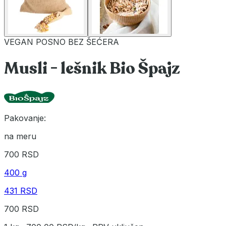
VEGAN
POSNO
BEZ ŠEĆERA
Musli - lešnik Bio Špajz
Pakovanje:
na meru
700 RSD
400 g
431 RSD
700 RSD