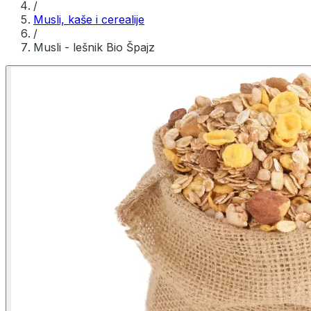
/
Musli, kaše i cerealije
/
Musli - lešnik Bio Špajz