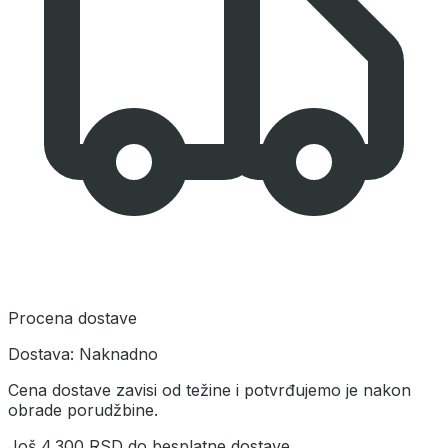
Procena dostave
Dostava:
Naknadno
Cena dostave zavisi od težine i potvrđujemo je nakon
obrade porudžbine.
Još
4.300 RSD
do besplatne dostave