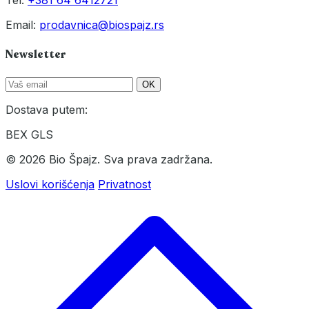
Tel:
+381 64 6412721
Email:
prodavnica@biospajz.rs
Newsletter
OK
Dostava putem:
BEX
GLS
© 2026 Bio Špajz. Sva prava zadržana.
Uslovi korišćenja
Privatnost