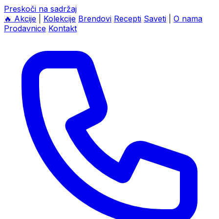
Preskoči na sadržaj
🔥
Akcije
|
Kolekcije
Brendovi
Recepti
Saveti
|
O nama
Prodavnice
Kontakt