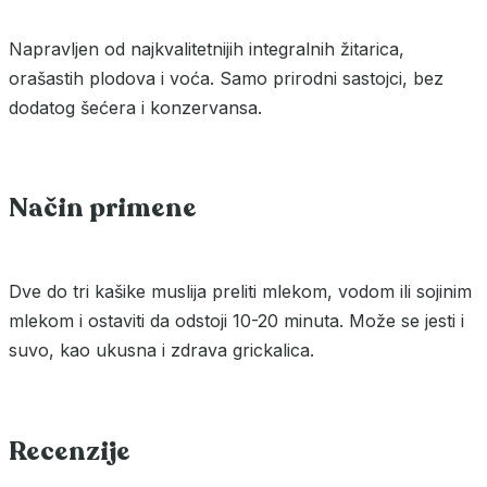
Napravljen od najkvalitetnijih integralnih žitarica,
orašastih plodova i voća. Samo prirodni sastojci, bez
dodatog šećera i konzervansa.
Način primene
Dve do tri kašike muslija preliti mlekom, vodom ili sojinim
mlekom i ostaviti da odstoji 10-20 minuta. Može se jesti i
suvo, kao ukusna i zdrava grickalica.
Recenzije