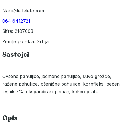
Naručite telefonom
064 6412721
Šifra: 2107003
Zemlja porekla: Srbija
Sastojci
Ovsene pahuljice, ječmene pahuljice, suvo grožđe,
ražene pahuljice, pšenične pahuljice, kornfleks, pečeni
lešnik 7%, ekspandirani pirinač, kakao prah.
Opis