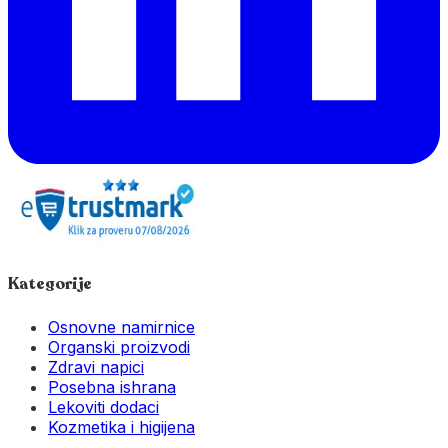
Kategorije
Osnovne namirnice
Organski proizvodi
Zdravi napici
Posebna ishrana
Lekoviti dodaci
Kozmetika i higijena