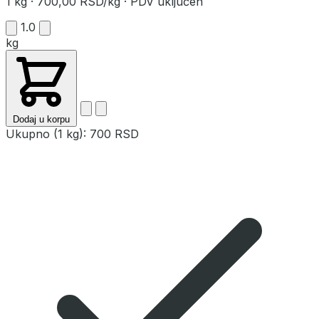
1 kg
·
700,00 RSD/kg
·
PDV uključen
1.0
kg
Dodaj u korpu
Ukupno (1 kg):
700 RSD