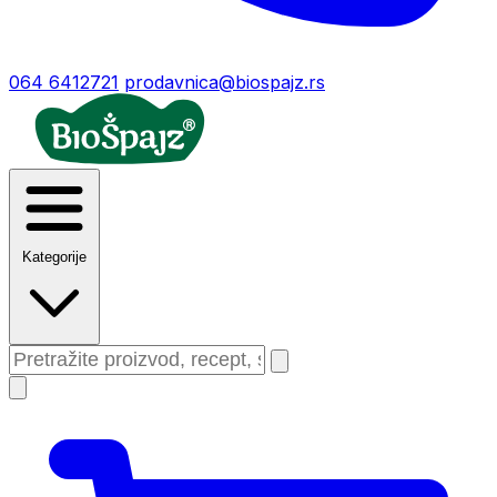
064 6412721
prodavnica@biospajz.rs
Kategorije