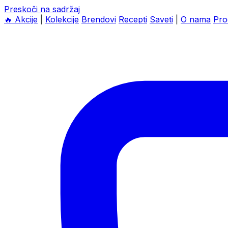
Preskoči na sadržaj
🔥
Akcije
|
Kolekcije
Brendovi
Recepti
Saveti
|
O nama
Pro