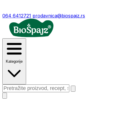
064 6412721
prodavnica@biospajz.rs
Kategorije