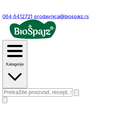
064 6412721
prodavnica@biospajz.rs
Kategorije