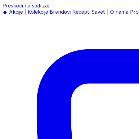
Preskoči na sadržaj
🔥
Akcije
|
Kolekcije
Brendovi
Recepti
Saveti
|
O nama
Pro