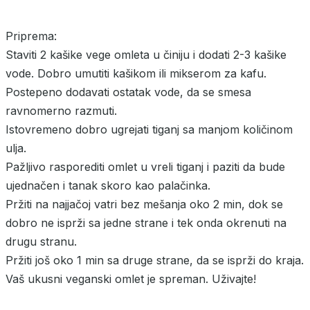
Priprema:
Staviti 2 kašike vege omleta u činiju i dodati 2-3 kašike
vode. Dobro umutiti kašikom ili mikserom za kafu.
Postepeno dodavati ostatak vode, da se smesa
ravnomerno razmuti.
Istovremeno dobro ugrejati tiganj sa manjom količinom
ulja.
Pažljivo rasporediti omlet u vreli tiganj i paziti da bude
ujednačen i tanak skoro kao palačinka.
Pržiti na najjačoj vatri bez mešanja oko 2 min, dok se
dobro ne isprži sa jedne strane i tek onda okrenuti na
drugu stranu.
Pržiti još oko 1 min sa druge strane, da se isprži do kraja.
Vaš ukusni veganski omlet je spreman. Uživajte!