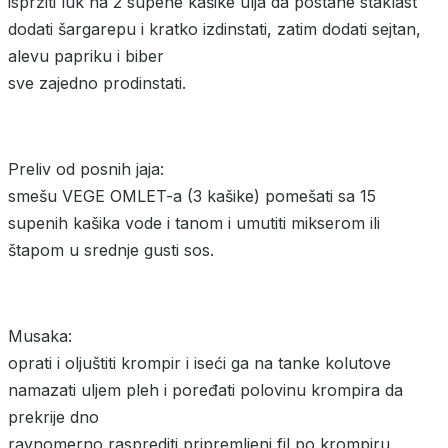
ispržiti luk na 2 supene kašike ulja da postane staklast
dodati šargarepu i kratko izdinstati, zatim dodati sejtan,
alevu papriku i biber
sve zajedno prodinstati.
Preliv od posnih jaja:
smešu VEGE OMLET-a (3 kašike) pomešati sa 15
supenih kašika vode i tanom i umutiti mikserom ili
štapom u srednje gusti sos.
Musaka:
oprati i oljuštiti krompir i iseći ga na tanke kolutove
namazati uljem pleh i poređati polovinu krompira da
prekrije dno
ravnomerno rasprediti pripremljeni fil po krompiru