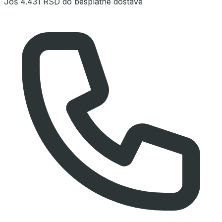
Još
4.431 RSD
do besplatne dostave