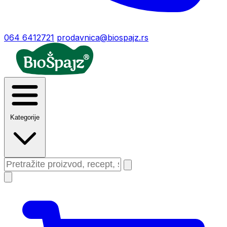
064 6412721
prodavnica@biospajz.rs
Kategorije