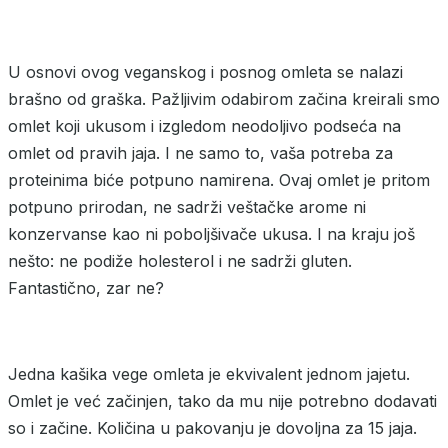
U osnovi ovog veganskog i posnog omleta se nalazi
brašno od graška. Pažljivim odabirom začina kreirali smo
omlet koji ukusom i izgledom neodoljivo podseća na
omlet od pravih jaja. I ne samo to, vaša potreba za
proteinima biće potpuno namirena. Ovaj omlet je pritom
potpuno prirodan, ne sadrži veštačke arome ni
konzervanse kao ni poboljšivače ukusa. I na kraju još
nešto: ne podiže holesterol i ne sadrži gluten.
Fantastično, zar ne?
Jedna kašika vege omleta je ekvivalent jednom jajetu.
Omlet je već začinjen, tako da mu nije potrebno dodavati
so i začine. Količina u pakovanju je dovoljna za 15 jaja.