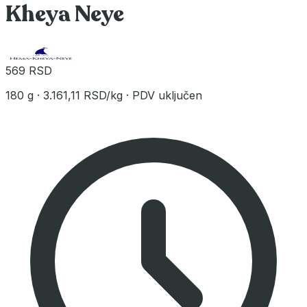
Kheya Neye
569 RSD
180 g
·
3.161,11 RSD/kg
·
PDV uključen