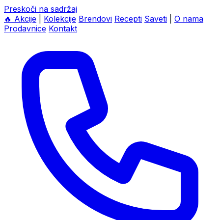
Preskoči na sadržaj
🔥
Akcije
|
Kolekcije
Brendovi
Recepti
Saveti
|
O nama
Prodavnice
Kontakt