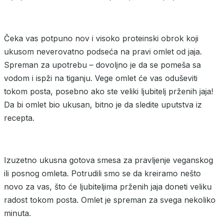
Čeka vas potpuno nov i visoko proteinski obrok koji
ukusom neverovatno podseća na pravi omlet od jaja.
Spreman za upotrebu – dovoljno je da se pomeša sa
vodom i ispži na tiganju. Vege omlet će vas oduševiti
tokom posta, posebno ako ste veliki ljubitelj prženih jaja!
Da bi omlet bio ukusan, bitno je da sledite uputstva iz
recepta.
Izuzetno ukusna gotova smesa za pravljenje veganskog
ili posnog omleta. Potrudili smo se da kreiramo nešto
novo za vas, što će ljubiteljima prženih jaja doneti veliku
radost tokom posta. Omlet je spreman za svega nekoliko
minuta.