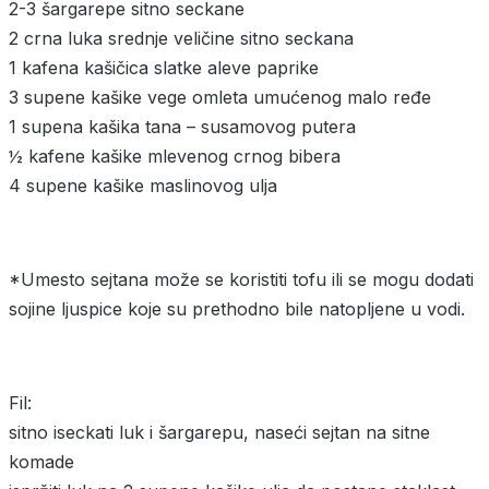
2-3 šargarepe sitno seckane
2 crna luka srednje veličine sitno seckana
1 kafena kašičica slatke aleve paprike
3 supene kašike vege omleta umućenog malo ređe
1 supena kašika tana – susamovog putera
½ kafene kašike mlevenog crnog bibera
4 supene kašike maslinovog ulja
*Umesto sejtana može se koristiti tofu ili se mogu dodati
sojine ljuspice koje su prethodno bile natopljene u vodi.
Fil:
sitno iseckati luk i šargarepu, naseći sejtan na sitne
komade