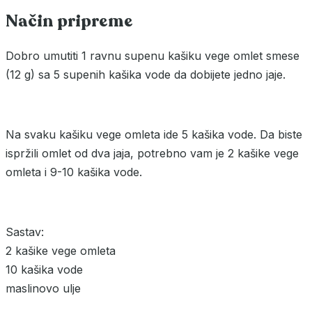
Način pripreme
Dobro umutiti 1 ravnu supenu kašiku vege omlet smese
(12 g) sa 5 supenih kašika vode da dobijete jedno jaje.
Na svaku kašiku vege omleta ide 5 kašika vode. Da biste
ispržili omlet od dva jaja, potrebno vam je 2 kašike vege
omleta i 9-10 kašika vode.
Sastav:
2 kašike vege omleta
10 kašika vode
maslinovo ulje