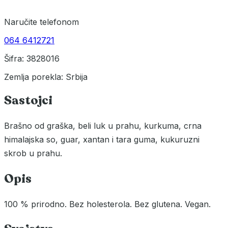
Naručite telefonom
064 6412721
Šifra: 3828016
Zemlja porekla: Srbija
Sastojci
Brašno od graška, beli luk u prahu, kurkuma, crna
himalajska so, guar, xantan i tara guma, kukuruzni
skrob u prahu.
Opis
100 % prirodno. Bez holesterola. Bez glutena. Vegan.