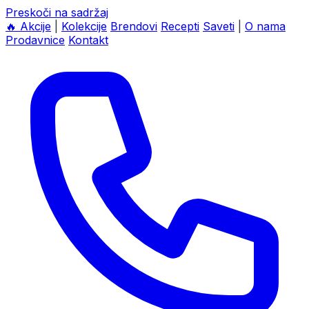
Preskoči na sadržaj
🔥
Akcije
|
Kolekcije
Brendovi
Recepti
Saveti
|
O nama
Prodavnice
Kontakt