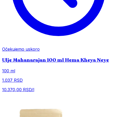
Očekujemo uskoro
Ulje Mahanarajan 100 ml Hema Kheya Neye
100 ml
1.037 RSD
10.370,00 RSD/l