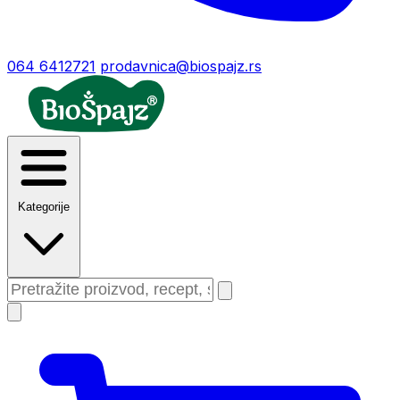
064 6412721
prodavnica@biospajz.rs
Kategorije