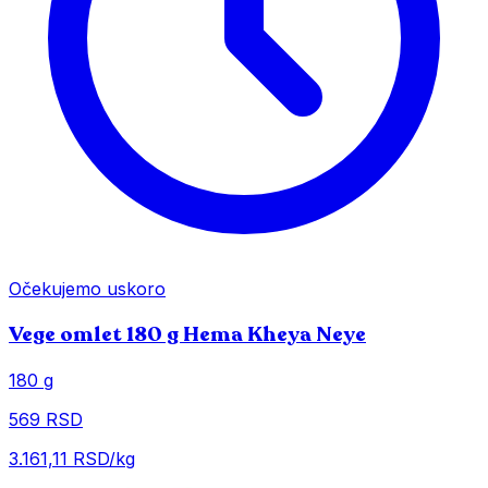
Očekujemo uskoro
Vege omlet 180 g Hema Kheya Neye
180 g
569 RSD
3.161,11 RSD/kg