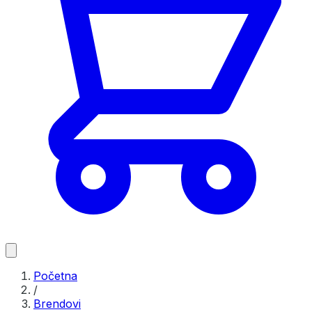
Početna
/
Brendovi