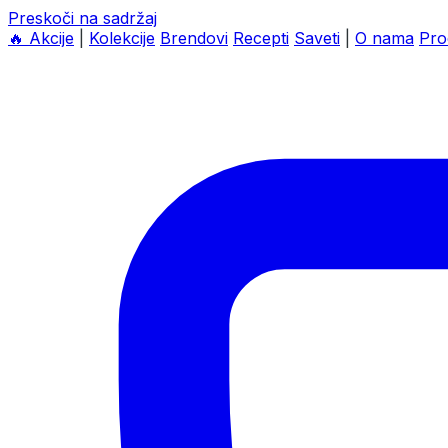
Preskoči na sadržaj
🔥
Akcije
|
Kolekcije
Brendovi
Recepti
Saveti
|
O nama
Pro