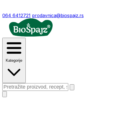
064 6412721
prodavnica@biospajz.rs
Kategorije