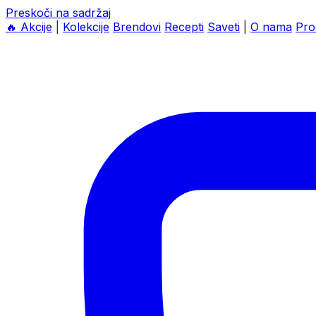
Preskoči na sadržaj
🔥
Akcije
|
Kolekcije
Brendovi
Recepti
Saveti
|
O nama
Pro