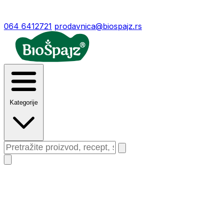
064 6412721
prodavnica@biospajz.rs
Kategorije