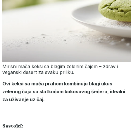
Mirisni mača keksi sa blagim zelenim čajem – zdrav i
veganski desert za svaku priliku.
Ovi keksi sa mača prahom kombinuju blagi ukus
zelenog čaja sa slatkoćom kokosovog šećera, idealni
za uživanje uz čaj.
Sastojci: