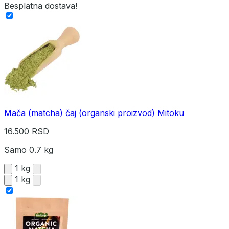
Besplatna dostava!
Mača (matcha) čaj (organski proizvod) Mitoku
16.500 RSD
Samo 0.7 kg
1 kg
1 kg