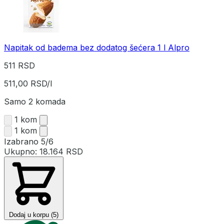
Napitak od badema bez dodatog šećera 1 l Alpro
511 RSD
511,00 RSD/l
Samo 2 komada
1 kom
1 kom
Izabrano
5/6
Ukupno:
18.164 RSD
Dodaj u korpu (5)