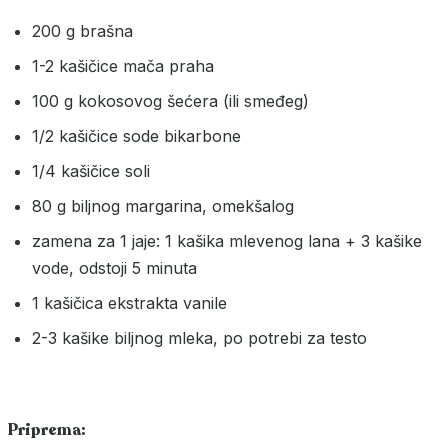
200 g brašna
1-2 kašičice mača praha
100 g kokosovog šećera (ili smeđeg)
1/2 kašičice sode bikarbone
1/4 kašičice soli
80 g biljnog margarina, omekšalog
zamena za 1 jaje: 1 kašika mlevenog lana + 3 kašike
vode, odstoji 5 minuta
1 kašičica ekstrakta vanile
2-3 kašike biljnog mleka, po potrebi za testo
Priprema: