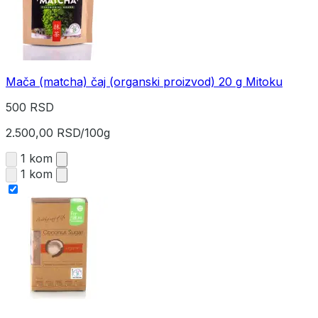
Mača (matcha) čaj (organski proizvod) 20 g Mitoku
500 RSD
2.500,00 RSD/100g
1 kom
1 kom