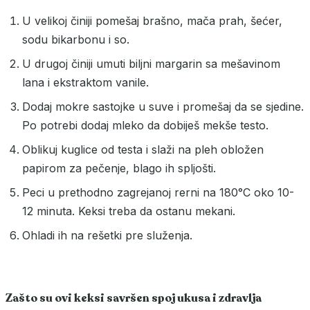
U velikoj činiji pomešaj brašno, mača prah, šećer,
sodu bikarbonu i so.
U drugoj činiji umuti biljni margarin sa mešavinom
lana i ekstraktom vanile.
Dodaj mokre sastojke u suve i promešaj da se sjedine.
Po potrebi dodaj mleko da dobiješ mekše testo.
Oblikuj kuglice od testa i slaži na pleh obložen
papirom za pečenje, blago ih spljošti.
Peci u prethodno zagrejanoj rerni na 180°C oko 10-
12 minuta. Keksi treba da ostanu mekani.
Ohladi ih na rešetki pre služenja.
Zašto su ovi keksi savršen spoj ukusa i zdravlja