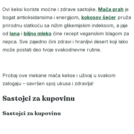
Ovi keksi koriste moćne i zdrave sastojke.
Mača prah
je
bogat antioksidansima i energijom,
kokosov šećer
pruža
prirodnu slatkoću sa nižim glikemijskim indeksom, a jaje
od
lana
i
biljno mleko
čine recept veganskim blagom za
nepca. Sve zajedno čini zdravi i hranljivi desert koji lako
može postati deo tvoje svakodnevne rutine.
Probaj ove mekane mača kekse i uživaj u svakom
zalogaju – savršen spoj ukusa i zdravlja!
Sastojci za kupovinu
Sastojci za kupovinu