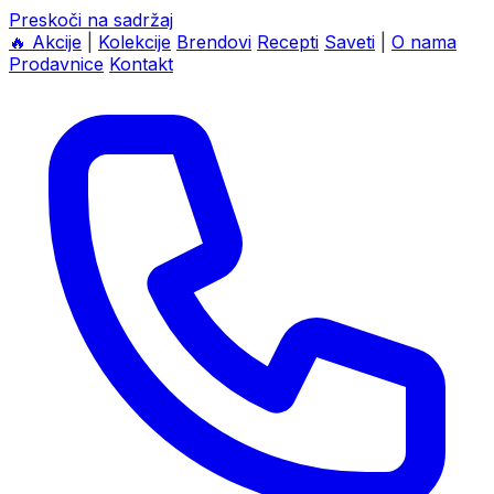
Preskoči na sadržaj
🔥
Akcije
|
Kolekcije
Brendovi
Recepti
Saveti
|
O nama
Prodavnice
Kontakt