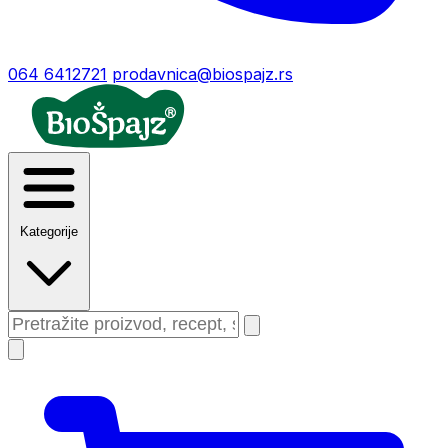
064 6412721
prodavnica@biospajz.rs
Kategorije