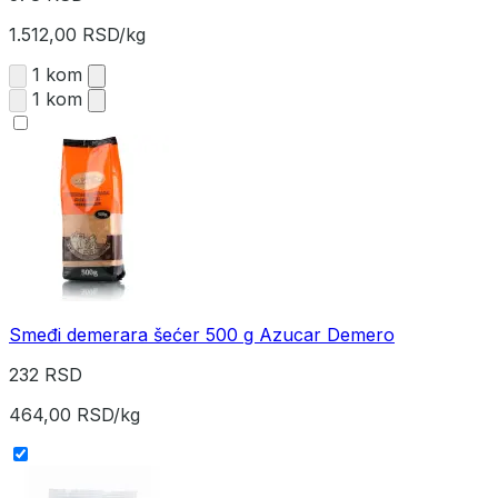
1.512,00 RSD/kg
1 kom
1 kom
Smeđi demerara šećer 500 g Azucar Demero
232 RSD
464,00 RSD/kg