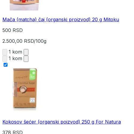
Mača (matcha) čaj (organski proizvod) 20 g Mitoku
500 RSD
2.500,00 RSD/100g
1 kom
1 kom
Kokosov šećer (organski poizvod) 250 g For Natura
378 RSD