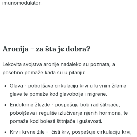
imunomodulator.
Aronija – za šta je dobra?
Lekovita svojstva aronije nadaleko su poznata, a
posebno pomaže kada su u pitanju:
Glava - poboljšava cirkulaciju krvi u krvnim žilama
glave te pomaže kod glavobolje i migrene.
Endokrine žlezde - pospešuje bolji rad štitnjače,
poboljšava i reguliše izlučivanje njenih hormona, te
pomaže kod bolesti štitnjače i gušavosti.
Krv i krvne žile - čisti krv, pospešuje cirkulaciju krvi,