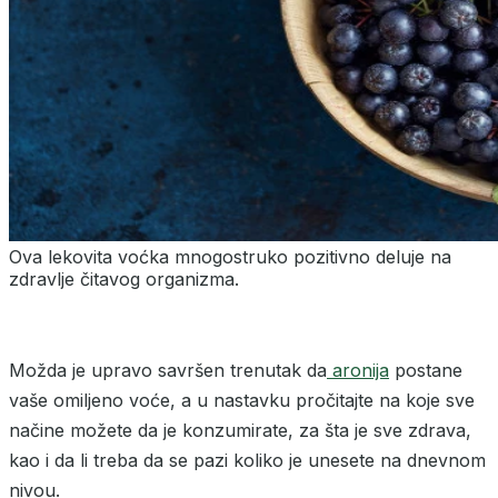
Ova lekovita voćka mnogostruko pozitivno deluje na
zdravlje čitavog organizma.
Možda je upravo savršen trenutak da
aronija
postane
vaše omiljeno voće, a u nastavku pročitajte na koje sve
načine možete da je konzumirate, za šta je sve zdrava,
kao i da li treba da se pazi koliko je unesete na dnevnom
nivou.