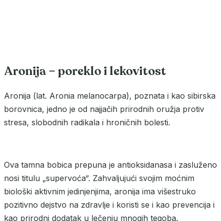
Aronija – poreklo i lekovitost
Aronija (lat. Aronia melanocarpa), poznata i kao sibirska
borovnica, jedno je od najjačih prirodnih oružja protiv
stresa, slobodnih radikala i hroničnih bolesti.
Ova tamna bobica prepuna je antioksidanasa i zasluženo
nosi titulu „supervoća“. Zahvaljujući svojim moćnim
biološki aktivnim jedinjenjima, aronija ima višestruko
pozitivno dejstvo na zdravlje i koristi se i kao prevencija i
kao prirodni dodatak u lečenju mnogih tegoba.