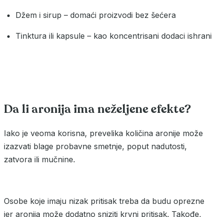
Džem i sirup – domaći proizvodi bez šećera
Tinktura ili kapsule – kao koncentrisani dodaci ishrani
Da li aronija ima neželjene efekte?
Iako je veoma korisna, prevelika količina aronije može
izazvati blage probavne smetnje, poput nadutosti,
zatvora ili mučnine.
Osobe koje imaju nizak pritisak treba da budu oprezne
jer aronija može dodatno sniziti krvni pritisak. Takođe,