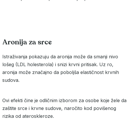
Aronija za srce
Istraživanja pokazuju da aronija može da smanji nivo
lošeg (LDL holesterola) i snizi krvni pritisak. Uz ro,
aronija može značajno da poboljša elastičnost krvnih
sudova.
Ovi efekti čine je odličnim izborom za osobe koje žele da
zaštite srce i krvne sudove, naročito kod povišenog
rizika od ateroskleroze.