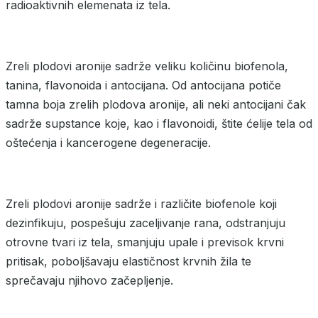
radioaktivnih elemenata iz tela.
Zreli plodovi aronije sadrže veliku količinu biofenola,
tanina, flavonoida i antocijana. Od antocijana potiče
tamna boja zrelih plodova aronije, ali neki antocijani čak
sadrže supstance koje, kao i flavonoidi, štite ćelije tela od
oštećenja i kancerogene degeneracije.
Zreli plodovi aronije sadrže i različite biofenole koji
dezinfikuju, pospešuju zaceljivanje rana, odstranjuju
otrovne tvari iz tela, smanjuju upale i previsok krvni
pritisak, poboljšavaju elastičnost krvnih žila te
sprečavaju njihovo začepljenje.