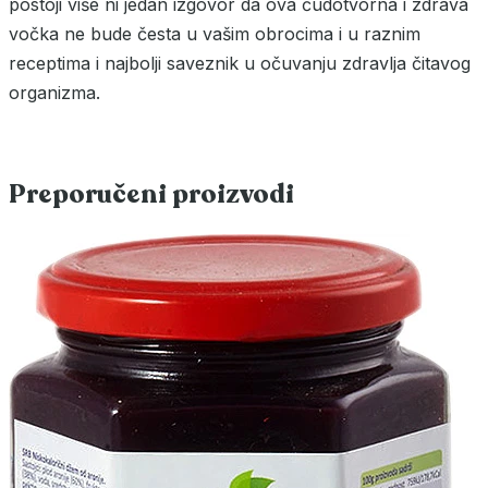
postoji više ni jedan izgovor da ova čudotvorna i zdrava
vočka ne bude česta u vašim obrocima i u raznim
receptima i najbolji saveznik u očuvanju zdravlja čitavog
organizma.
Preporučeni proizvodi