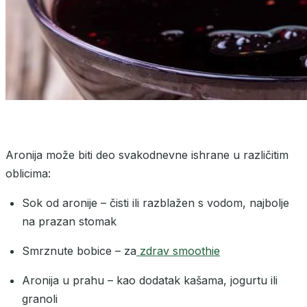
Aronija može biti deo svakodnevne ishrane u različitim
oblicima:
Sok od aronije – čisti ili razblažen s vodom, najbolje
na prazan stomak
Smrznute bobice – za
zdrav smoothie
Aronija u prahu – kao dodatak kašama, jogurtu ili
granoli