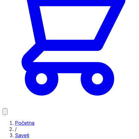
Početna
/
Saveti