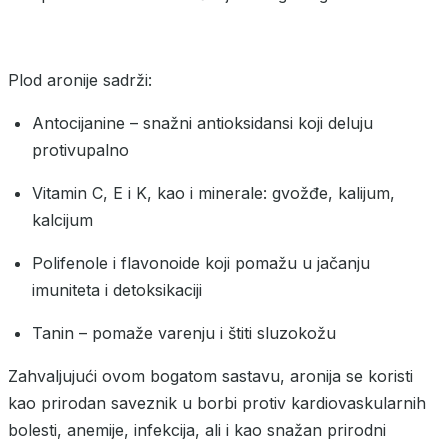
Plod aronije sadrži:
Antocijanine – snažni antioksidansi koji deluju
protivupalno
Vitamin C, E i K, kao i minerale: gvožđe, kalijum,
kalcijum
Polifenole i flavonoide koji pomažu u jačanju
imuniteta i detoksikaciji
Tanin – pomaže varenju i štiti sluzokožu
Zahvaljujući ovom bogatom sastavu, aronija se koristi
kao prirodan saveznik u borbi protiv kardiovaskularnih
bolesti, anemije, infekcija, ali i kao snažan prirodni