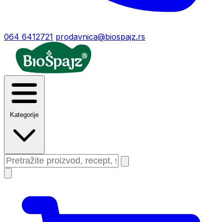
064 6412721
prodavnica@biospajz.rs
Kategorije