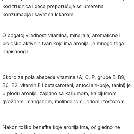
kod trudnica i dece preporučuje se umerena
konzumacija i savet sa lekarom.
O bogatoj vrednosti vitamina, minerala, aromatično i
biološko aktivnih tvari koje ima aronija, je mnogo toga
napisanoga.
Skoro za pola abecede vitamina (A, C, P, grupe B-B9,
B6, B2, vitamin E i betakaroteni, antocijani-boje, tanini) je
u plodu aronije, zajedno sa kalijumom, kalcijumom,
gvožđem, manganom, molibdenom, jodom i fosforom.
Nakon toliko benefita koje aronija ima, očigledno ne