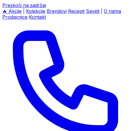
Preskoči na sadržaj
🔥
Akcije
|
Kolekcije
Brendovi
Recepti
Saveti
|
O nama
Prodavnice
Kontakt