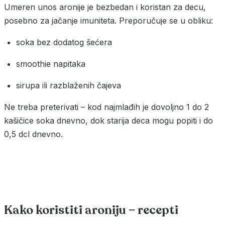
Umeren unos aronije je bezbedan i koristan za decu,
posebno za jačanje imuniteta. Preporučuje se u obliku:
soka bez dodatog šećera
smoothie napitaka
sirupa ili razblaženih čajeva
Ne treba preterivati – kod najmlađih je dovoljno 1 do 2
kašičice soka dnevno, dok starija deca mogu popiti i do
0,5 dcl dnevno.
Kako koristiti aroniju – recepti