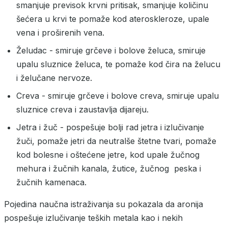
smanjuje previsok krvni pritisak, smanjuje količinu
šećera u krvi te pomaže kod ateroskleroze, upale
vena i proširenih vena.
Želudac - smiruje grčeve i bolove želuca, smiruje
upalu sluznice želuca, te pomaže kod čira na želucu
i želučane nervoze.
Creva - smiruje grčeve i bolove creva, smiruje upalu
sluznice creva i zaustavlja dijareju.
Jetra i žuč - pospešuje bolji rad jetra i izlučivanje
žuči, pomaže jetri da neutralše štetne tvari, pomaže
kod bolesne i oštećene jetre, kod upale žučnog
mehura i žučnih kanala, žutice, žučnog peska i
žučnih kamenaca.
Pojedina naučna istraživanja su pokazala da aronija
pospešuje izlučivanje teških metala kao i nekih