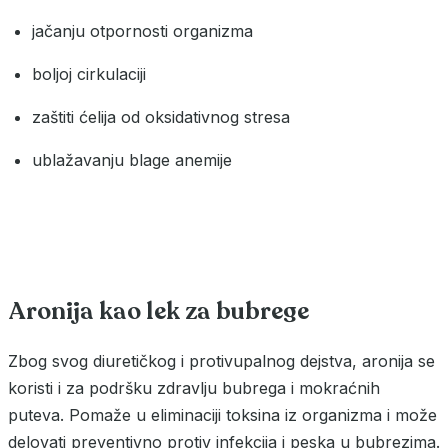
jačanju otpornosti organizma
boljoj cirkulaciji
zaštiti ćelija od oksidativnog stresa
ublažavanju blage anemije
Aronija kao lek za bubrege
Zbog svog diuretičkog i protivupalnog dejstva, aronija se
koristi i za podršku zdravlju bubrega i mokraćnih
puteva. Pomaže u eliminaciji toksina iz organizma i može
delovati preventivno protiv infekcija i peska u bubrezima.