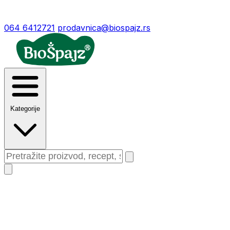
064 6412721
prodavnica@biospajz.rs
Kategorije