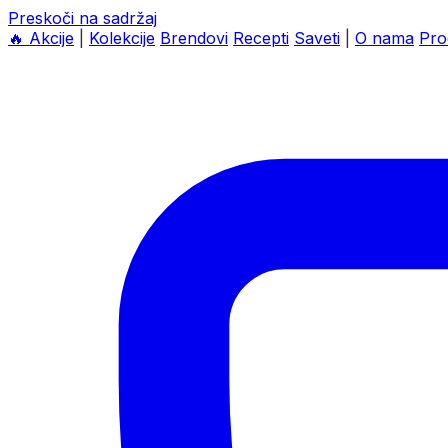
Preskoči na sadržaj
🔥
Akcije
|
Kolekcije
Brendovi
Recepti
Saveti
|
O nama
Pro