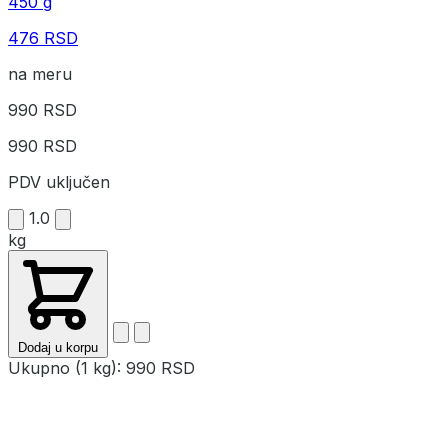
450 g
476 RSD
na meru
990 RSD
990 RSD
PDV uključen
1.0
kg
Dodaj u korpu
Ukupno (1 kg):
990 RSD