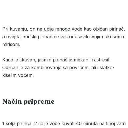
Pri kuvanju, on ne upija mnogo vode kao običan pirinač,
a ovaj tajlandski pirinač će vas oduševiti svojim ukusom i
mirisom.
Kada je skuvan, jasmin pirinač je mekan i rastresit.
Odličan je za kombinovanje sa povrćem, ali i slatko-
kiselim voćem.
Način pripreme
1 šolja pirinča, 2 šolje vode kuvati 40 minuta na tihoj vatri