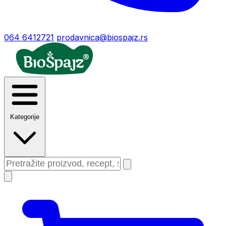
064 6412721
prodavnica@biospajz.rs
Kategorije