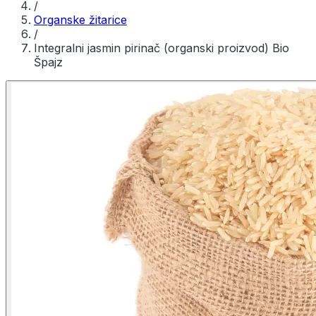
/
Organske žitarice
/
Integralni jasmin pirinač (organski proizvod) Bio
Špajz