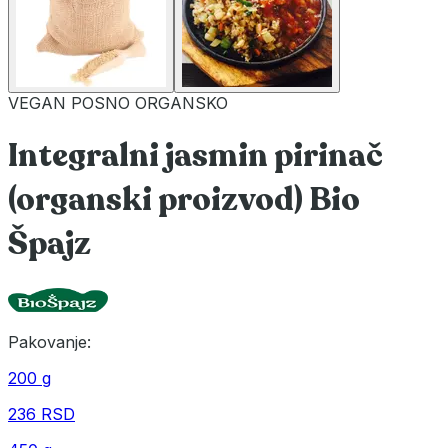
VEGAN
POSNO
ORGANSKO
Integralni jasmin pirinač
(organski proizvod) Bio
Špajz
Pakovanje:
200 g
236 RSD