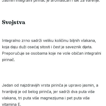
Jasmin integralni pirinač je aromatičan i lak za varenje.
Svojstva
Integralno zrno sadrži veliku količinu biljnih vlakana,
koja daju duži osećaj sitosti i čest je saveznik dijeta.
Preporučuje se osobama koje ne vole običan integralni
pirinač.
Jedan od najzdravijih vrsta pirinča je upravo jasmin, a
hranljiviji je od belog pirinča, jer sadrži dva puta više
vlakana, tri puta više magnezijuma i pet puta više
vitamina E.