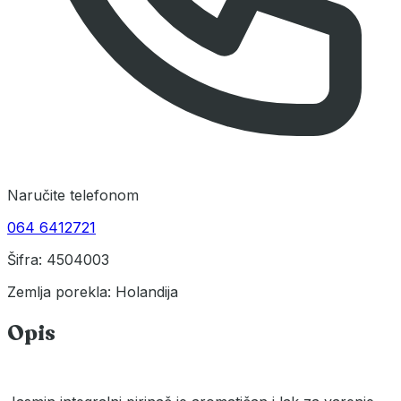
Naručite telefonom
064 6412721
Šifra: 4504003
Zemlja porekla: Holandija
Opis