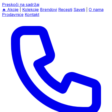
Preskoči na sadržaj
🔥
Akcije
|
Kolekcije
Brendovi
Recepti
Saveti
|
O nama
Prodavnice
Kontakt