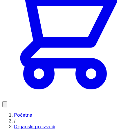
Početna
/
Organski proizvodi