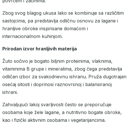
povrćem i začinima.
Zbog svog blagog ukusa lako se kombinuje sa različitim
sastojcima, pa predstavlja odličnu osnovu za lagane i
hranljive obroke inspirisane domaćom i
internacionalnom kuhinjom.
Prirodan izvor hranljivih materija
Žuto sočivo je bogato biljnim proteinima, vlaknima,
vitaminima B grupe i mineralima, zbog čega predstavlja
odličan izbor za svakodnevnu ishranu. Pruža dugotrajan
osećaj sitosti i doprinosi raznovrsnoj i balansiranoj
ishrani.
Zahvaljujući lakoj svarljivosti često se preporučuje
osobama koje žele lagane, a nutritivno bogate obroke,
kao i fizički aktivnim osobama i vegetarijancima.