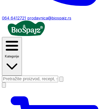
064 6412721
prodavnica@biospajz.rs
Kategorije