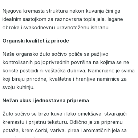
Njegova kremasta struktura nakon kuvanja čini ga
idealnim sastojkom za raznovrsna topla jela, lagane
obroke i svakodnevnu uravnoteženu ishranu.
Organski kvalitet iz prirode
Naše organsko žuto sočivo potiče sa pažljivo
kontrolisanih poljoprivrednih površina na kojima se ne
koriste pesticidi ni veštačka đubriva. Namenjeno je svima
koji biraju prirodne, kvalitetne i hranljive namirnice za
svoju kuhinju.
Nežan ukus i jednostavna priprema
Žuto sočivo se brzo kuva i lako omekšava, stvarajući
kremastu i prijatnu teksturu. Odlično je za pripremu
potaža, krem čorbi, variva, pirea i aromatičnih jela sa