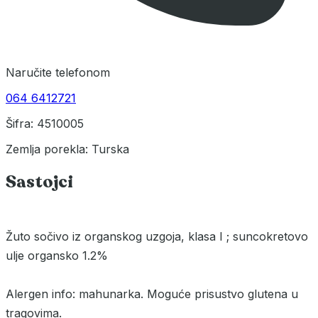
Naručite telefonom
064 6412721
Šifra: 4510005
Zemlja porekla: Turska
Sastojci
Žuto sočivo iz organskog uzgoja, klasa I ; suncokretovo
ulje organsko 1.2%
Alergen info: mahunarka. Moguće prisustvo glutena u
tragovima.