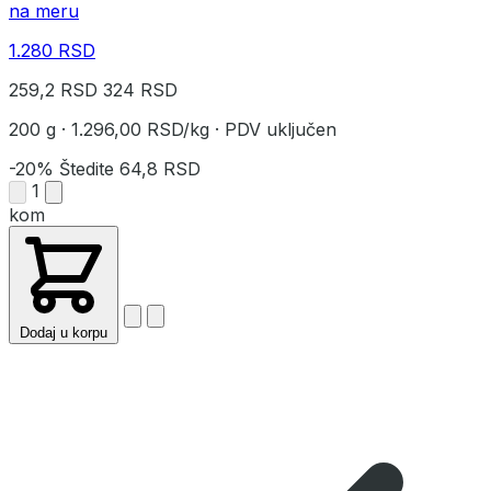
na meru
1.280 RSD
259,2 RSD
324 RSD
200 g
·
1.296,00 RSD/kg
·
PDV uključen
-20%
Štedite
64,8 RSD
1
kom
Dodaj u korpu