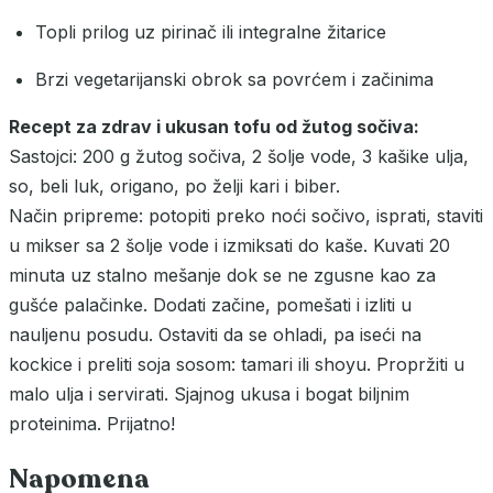
Topli prilog uz pirinač ili integralne žitarice
Brzi vegetarijanski obrok sa povrćem i začinima
Recept za zdrav i ukusan tofu od žutog sočiva:
Sastojci: 200 g žutog sočiva, 2 šolje vode, 3 kašike ulja,
so, beli luk, origano, po želji kari i biber.
Način pripreme: potopiti preko noći sočivo, isprati, staviti
u mikser sa 2 šolje vode i izmiksati do kaše. Kuvati 20
minuta uz stalno mešanje dok se ne zgusne kao za
gušće palačinke. Dodati začine, pomešati i izliti u
nauljenu posudu. Ostaviti da se ohladi, pa iseći na
kockice i preliti soja sosom: tamari ili shoyu. Propržiti u
malo ulja i servirati. Sjajnog ukusa i bogat biljnim
proteinima. Prijatno!
Napomena