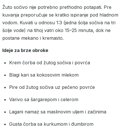
Žuto sočivo nije potrebno prethodno potapati. Pre
kuvanja preporučuje se kratko ispiranje pod hladnom
vodom. Kuvati u odnosu 1:3 (jedna šolja sočiva na tri
šolje vode) na tihoj vatri oko 15–25 minuta, dok ne
postane mekano i kremasto.
Ideje za brze obroke
Krem čorba od žutog sočiva i povrća
Blagi kari sa kokosovim mlekom
Pire od žutog sočiva uz pečeno povrće
Varivo sa šargarepom i celerom
Lagani namaz sa maslinovim uljem i začinima
Gusta čorba sa kurkumom i đumbirom