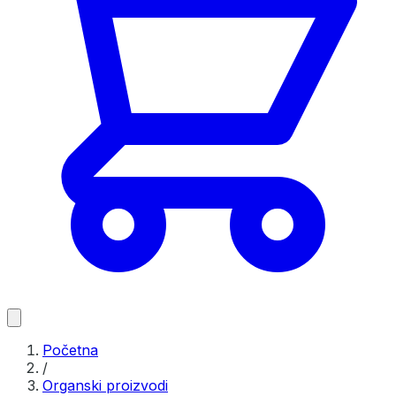
Početna
/
Organski proizvodi