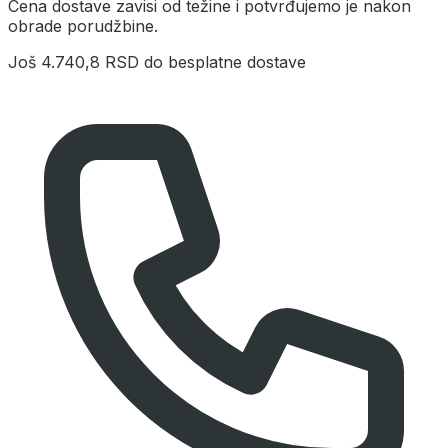
Cena dostave zavisi od težine i potvrđujemo je nakon
obrade porudžbine.
Još
4.740,8 RSD
do besplatne dostave