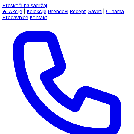
Preskoči na sadržaj
🔥
Akcije
|
Kolekcije
Brendovi
Recepti
Saveti
|
O nama
Prodavnice
Kontakt