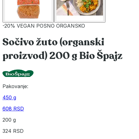
-20%
VEGAN
POSNO
ORGANSKO
Sočivo žuto (organski
proizvod) 200 g Bio Špajz
Pakovanje:
450 g
608 RSD
200 g
324 RSD