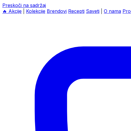
Preskoči na sadržaj
🔥
Akcije
|
Kolekcije
Brendovi
Recepti
Saveti
|
O nama
Pro