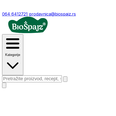
064 6412721
prodavnica@biospajz.rs
Kategorije