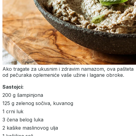
Ako tragate za ukusnim i zdravim namazom, ova pašteta
od pečuraka oplemeniće vaše užine i lagane obroke.
Sastojci:
200 g šampinjona
125 g zelenog sočiva, kuvanog
1 crni luk
3 čena belog luka
2 kašike maslinovog ulja
1 kašičica soli