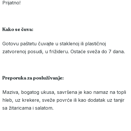
Prijatno!
Kako se čuva:
Gotovu paštetu čuvajte u staklenoj ili plastičnoj
zatvorenoj posudi, u frižideru. Ostaće sveža do 7 dana.
Preporuka za posluživanje:
Maziva, bogatog ukusa, savršena je kao namaz na topli
hleb, uz krekere, sveže povrće ili kao dodatak uz tanjir
sa žitaricama i salatom.