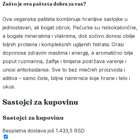
Zašto je ova pašteta dobra za vas?
Ova veganska pašteta kombinuje hranljive sastojke u
jednostavan, ali bogat obrok. Pečurke su niskokalorične,
a bogate mineralima i vlaknima, dok sočivo donosi obilje
biljnih proteina i kompleksnih ugljenih hidrata. Orasi
doprinose zdravim mastima i energiji, a aromatično bilje
poput ruzmarina, žalfije i timijana podržava varenje i
unosi antioksidanse. Sve to bez mlečnih proizvoda i
aditiva – samo čiste, biljne namirnice koje hrane i telo i
ukus.
Sastojci za kupovinu
Sastojci za kupovinu
Besplatna dostava
još 1.433,5 RSD