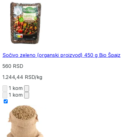
Sočivo zeleno (organski proizvod) 450 g Bio Špajz
560 RSD
1.244,44 RSD/kg
1 kom
1 kom