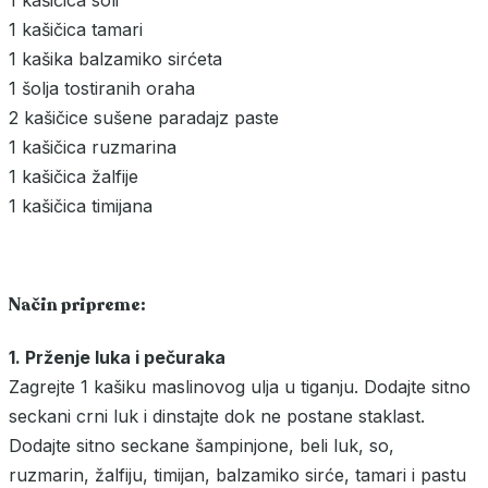
1 kašičica tamari
1 kašika balzamiko sirćeta
1 šolja tostiranih oraha
2 kašičice sušene paradajz paste
1 kašičica ruzmarina
1 kašičica žalfije
1 kašičica timijana
Način pripreme:
1. Prženje luka i pečuraka
Zagrejte 1 kašiku maslinovog ulja u tiganju. Dodajte sitno
seckani crni luk i dinstajte dok ne postane staklast.
Dodajte sitno seckane šampinjone, beli luk, so,
ruzmarin, žalfiju, timijan, balzamiko sirće, tamari i pastu