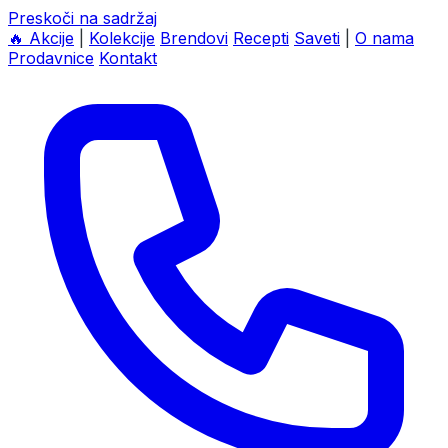
Preskoči na sadržaj
🔥
Akcije
|
Kolekcije
Brendovi
Recepti
Saveti
|
O nama
Prodavnice
Kontakt