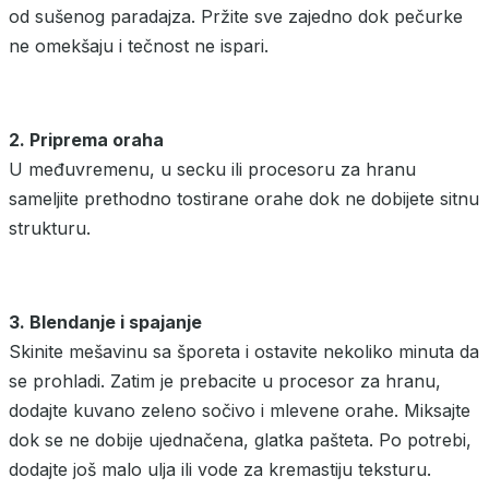
od sušenog paradajza. Pržite sve zajedno dok pečurke
ne omekšaju i tečnost ne ispari.
2. Priprema oraha
U međuvremenu, u secku ili procesoru za hranu
sameljite prethodno tostirane orahe dok ne dobijete sitnu
strukturu.
3. Blendanje i spajanje
Skinite mešavinu sa šporeta i ostavite nekoliko minuta da
se prohladi. Zatim je prebacite u procesor za hranu,
dodajte kuvano zeleno sočivo i mlevene orahe. Miksajte
dok se ne dobije ujednačena, glatka pašteta. Po potrebi,
dodajte još malo ulja ili vode za kremastiju teksturu.