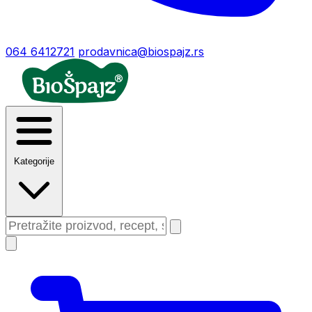
064 6412721
prodavnica@biospajz.rs
Kategorije