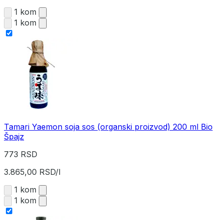
1 kom
1 kom
Tamari Yaemon soja sos (organski proizvod) 200 ml Bio
Špajz
773 RSD
3.865,00 RSD/l
1 kom
1 kom