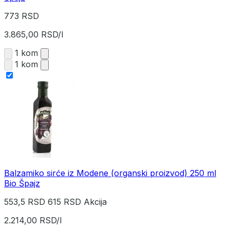
773 RSD
3.865,00 RSD/l
1 kom
1 kom
Balzamiko sirće iz Modene (organski proizvod) 250 ml
Bio Špajz
553,5 RSD
615 RSD
Akcija
2.214,00 RSD/l