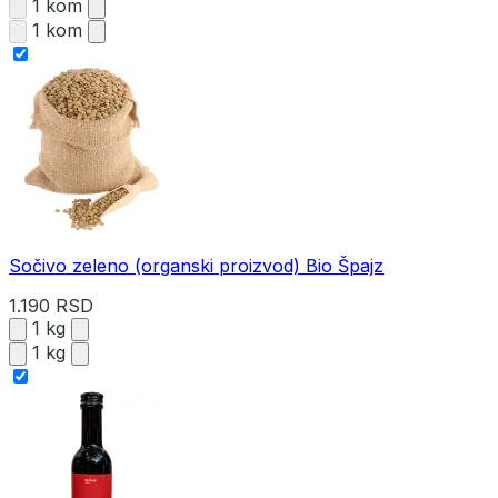
1 kom
1 kom
Sočivo zeleno (organski proizvod) Bio Špajz
1.190 RSD
1 kg
1 kg