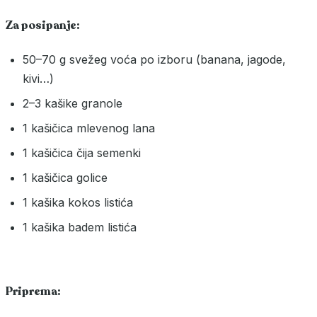
Za posipanje:
50–70 g svežeg voća po izboru (banana, jagode,
kivi…)
2–3 kašike granole
1 kašičica mlevenog lana
1 kašičica čija semenki
1 kašičica golice
1 kašika kokos listića
1 kašika badem listića
Priprema: