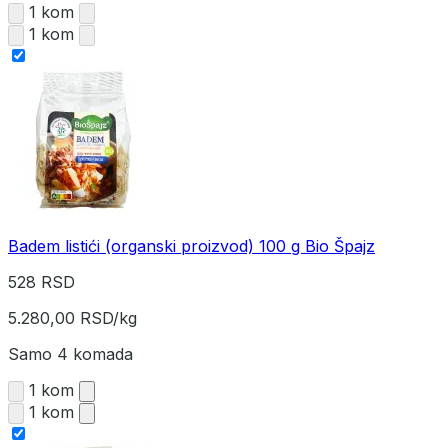
1 kom
1 kom
Badem listići (organski proizvod) 100 g Bio Špajz
528 RSD
5.280,00 RSD/kg
Samo 4 komada
1 kom
1 kom