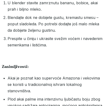
U blender stavite zamrznutu bananu, bobice, akai
prah i biljno mleko.
Blendajte dok ne dobijete gustu, kremastu smesu –
poput sladoleda. Po potrebi dodajte još malo mleka
da dobijete željenu gustinu.
Prespite u činiju i ukrasite svežim voćem i navedenim
semenkama i listićima.
Zanimljivosti:
Akai je poznat kao supervoće Amazona i vekovima
se koristi u tradicionalnoj ishrani lokalnog
stanovništva.
Plod akai palme ima intenzivnu ljubičastu boju zbog
visokog sadržaja antocijanina, moćnog antioksidansa.