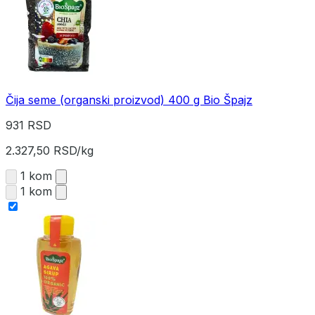
Čija seme (organski proizvod) 400 g Bio Špajz
931 RSD
2.327,50 RSD/kg
1 kom
1 kom