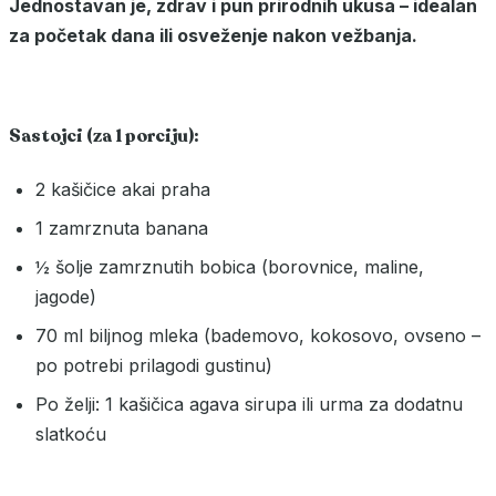
Jednostavan je, zdrav i pun prirodnih ukusa – idealan
za početak dana ili osveženje nakon vežbanja.
Sastojci (za 1 porciju):
2 kašičice akai praha
1 zamrznuta banana
½ šolje zamrznutih bobica (borovnice, maline,
jagode)
70 ml biljnog mleka (bademovo, kokosovo, ovseno –
po potrebi prilagodi gustinu)
Po želji: 1 kašičica agava sirupa ili urma za dodatnu
slatkoću