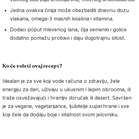
Jedna ovakva činija može obezbediti dnevnu dozu
vlakana, omega-3 masnih kiselina i vitamina.
Dodaci poput mlevenog lana, čija semenki i golice
dodatno pomažu probavi i daju dugotrajnu sitost.
Ko će voleti ovaj recept?
Idealan je za sve koji vode računa o zdravlju, žele
energiju za dan, uživaju u ukusnim i lepim obrocima, ili
traže osvežavajući i hranljiv doručak ili desert. Savršen
je za vegane, vegetarijance, ljubitelje superhrane i sve
koji žele da dodaju boje i vitalnost svom jelovniku.