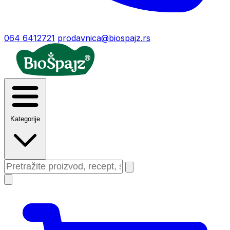
064 6412721
prodavnica@biospajz.rs
Kategorije