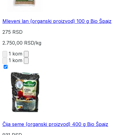
Mleveni lan (organski proizvod) 100 g Bio Špajz
275 RSD
2.750,00 RSD/kg
1 kom
1 kom
Čija seme (organski proizvod) 400 g Bio Špajz