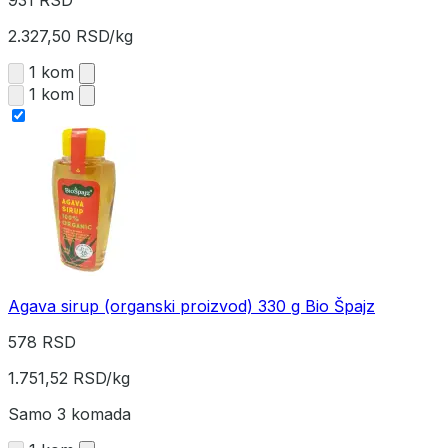
931 RSD
2.327,50 RSD/kg
1 kom
1 kom
Agava sirup (organski proizvod) 330 g Bio Špajz
578 RSD
1.751,52 RSD/kg
Samo 3 komada