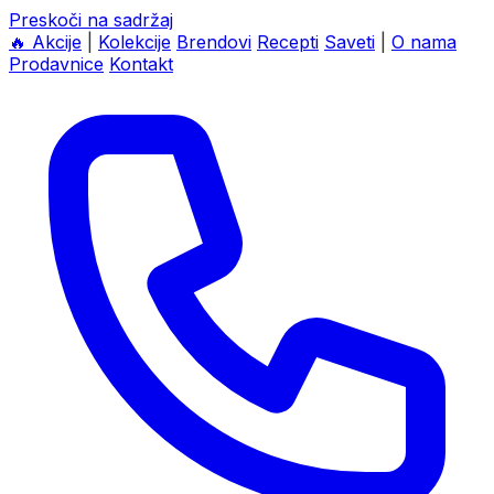
Preskoči na sadržaj
🔥
Akcije
|
Kolekcije
Brendovi
Recepti
Saveti
|
O nama
Prodavnice
Kontakt