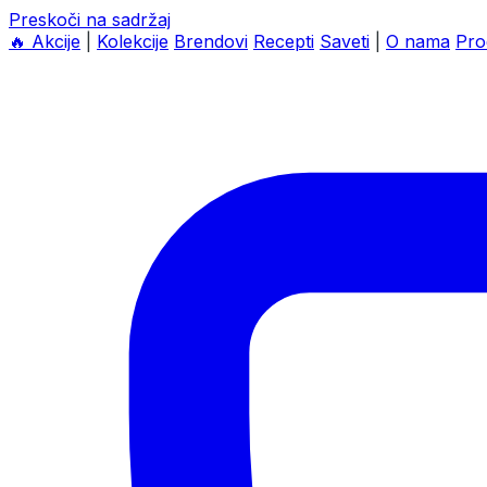
Preskoči na sadržaj
🔥
Akcije
|
Kolekcije
Brendovi
Recepti
Saveti
|
O nama
Pro