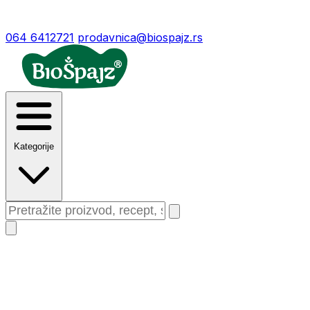
064 6412721
prodavnica@biospajz.rs
Kategorije