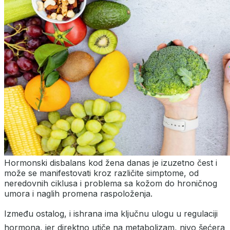
Hormonski disbalans kod žena danas je izuzetno čest i
može se manifestovati kroz različite simptome, od
neredovnih ciklusa i problema sa kožom do hroničnog
umora i naglih promena raspoloženja.
Između ostalog, i ishrana ima ključnu ulogu u regulaciji
hormona, jer direktno utiče na metabolizam, nivo šećera