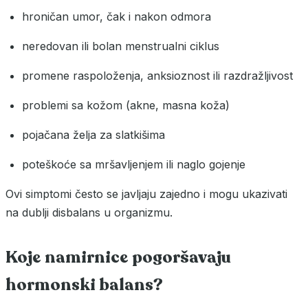
hroničan umor, čak i nakon odmora
neredovan ili bolan menstrualni ciklus
promene raspoloženja, anksioznost ili razdražljivost
problemi sa kožom (akne, masna koža)
pojačana želja za slatkišima
poteškoće sa mršavljenjem ili naglo gojenje
Ovi simptomi često se javljaju zajedno i mogu ukazivati
na dublji disbalans u organizmu.
Koje namirnice pogoršavaju
hormonski balans?