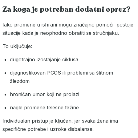
Za koga je potreban dodatni oprez?
Iako promene u ishrani mogu značajno pomoći, postoje
situacije kada je neophodno obratiti se stručnjaku.
To uključuje:
dugotrajno izostajanje ciklusa
dijagnostikovan PCOS ili problemi sa štitnom
žlezdom
hroničan umor koji ne prolazi
nagle promene telesne težine
Individualan pristup je ključan, jer svaka žena ima
specifične potrebe i uzroke disbalansa.