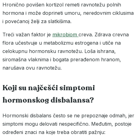
Hronično povišen kortizol remeti ravnotežu polnih
hormona i može doprineti umoru, neredovnim ciklusima
i povećanoj želji za slatkišima.
Treći važan faktor je
mikrobiom
creva. Zdrava crevna
flora učestvuje u metabolizmu estrogena i utiče na
celokupnu hormonsku ravnotežu. Loša ishrana,
siromašna vlaknima i bogata prerađenom hranom,
narušava ovu ravnotežu.
Koji su najčešći simptomi
hormonskog disbalansa?
Hormonski disbalans često se ne prepoznaje odmah, jer
simptomi mogu delovati nespecifično. Međutim, postoje
određeni znaci na koje treba obratiti pažnju: