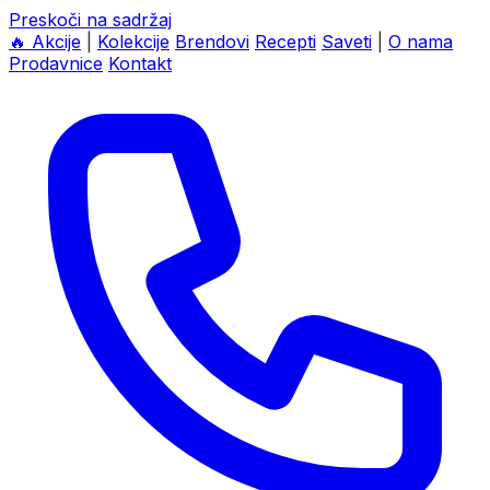
Preskoči na sadržaj
🔥
Akcije
|
Kolekcije
Brendovi
Recepti
Saveti
|
O nama
Prodavnice
Kontakt