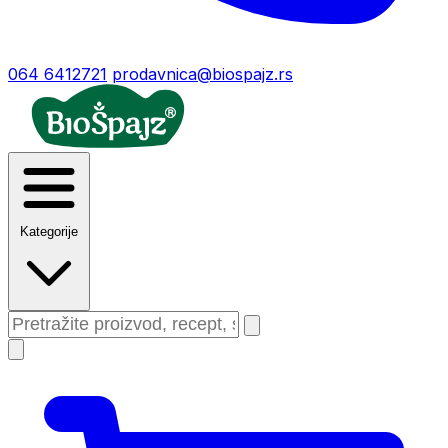
064 6412721
prodavnica@biospajz.rs
Kategorije