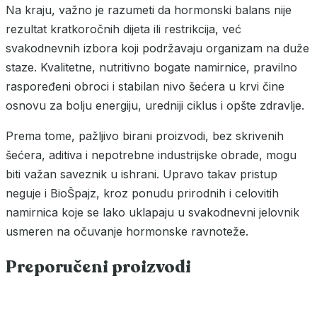
Na kraju, važno je razumeti da hormonski balans nije
rezultat kratkoročnih dijeta ili restrikcija, već
svakodnevnih izbora koji podržavaju organizam na duže
staze. Kvalitetne, nutritivno bogate namirnice, pravilno
raspoređeni obroci i stabilan nivo šećera u krvi čine
osnovu za bolju energiju, uredniji ciklus i opšte zdravlje.
Prema tome, pažljivo birani proizvodi, bez skrivenih
šećera, aditiva i nepotrebne industrijske obrade, mogu
biti važan saveznik u ishrani. Upravo takav pristup
neguje i BioŠpajz, kroz ponudu prirodnih i celovitih
namirnica koje se lako uklapaju u svakodnevni jelovnik
usmeren na očuvanje hormonske ravnoteže.
Preporučeni proizvodi