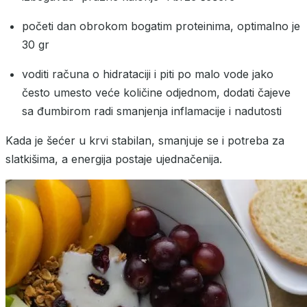
početi dan obrokom bogatim proteinima, optimalno je
30 gr
voditi računa o hidrataciji i piti po malo vode jako
često umesto veće količine odjednom, dodati čajeve
sa đumbirom radi smanjenja inflamacije i nadutosti
Kada je šećer u krvi stabilan, smanjuje se i potreba za
slatkišima, a energija postaje ujednačenija.