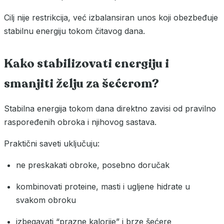
Cilj nije restrikcija, već izbalansiran unos koji obezbeđuje
stabilnu energiju tokom čitavog dana.
Kako stabilizovati energiju i
smanjiti želju za šećerom?
Stabilna energija tokom dana direktno zavisi od pravilno
raspoređenih obroka i njihovog sastava.
Praktični saveti uključuju:
ne preskakati obroke, posebno doručak
kombinovati proteine, masti i ugljene hidrate u
svakom obroku
izbegavati “prazne kalorije” i brze šećere