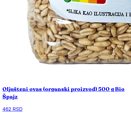
Oljušteni ovas (organski proizvod) 500 g Bio
Špajz
462 RSD