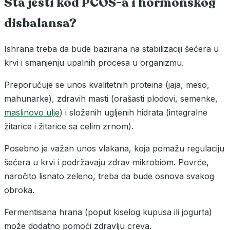
Šta jesti kod PCOS-a i hormonskog
disbalansa?
Ishrana treba da bude bazirana na stabilizaciji šećera u
krvi i smanjenju upalnih procesa u organizmu.
Preporučuje se unos kvalitetnih proteina (jaja, meso,
mahunarke), zdravih masti (orašasti plodovi, semenke,
maslinovo ulje
) i složenih ugljenih hidrata (integralne
žitarice i žitarice sa celim zrnom).
Posebno je važan unos vlakana, koja pomažu regulaciju
šećera u krvi i podržavaju zdrav mikrobiom. Povrće,
naročito lisnato zeleno, treba da bude osnova svakog
obroka.
Fermentisana hrana (poput kiselog kupusa ili jogurta)
može dodatno pomoći zdravlju creva.