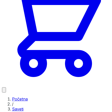
Početna
/
Saveti