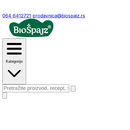
064 6412721
prodavnica@biospajz.rs
Kategorije