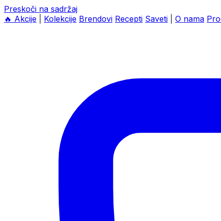
Preskoči na sadržaj
🔥
Akcije
|
Kolekcije
Brendovi
Recepti
Saveti
|
O nama
Pro