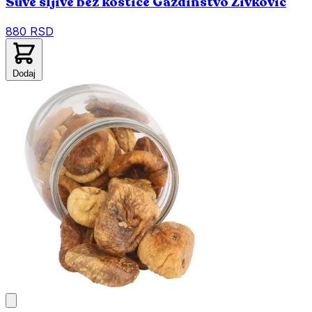
Suve šljive bez koštice Gazdinstvo Živković
880 RSD
Dodaj