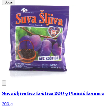
Dodaj
Suve šljive bez koštica 200 g Plemić komerc
200 g