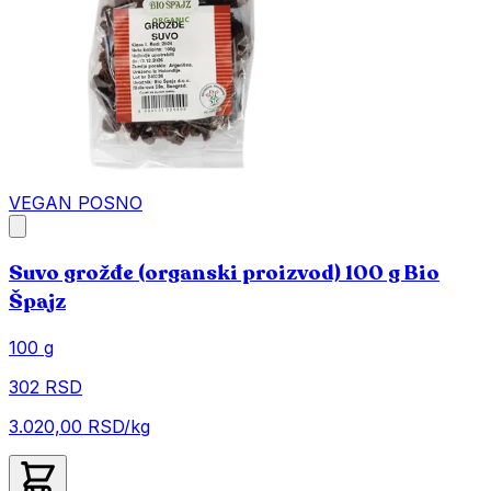
VEGAN
POSNO
Suvo grožđe (organski proizvod) 100 g Bio
Špajz
100 g
302 RSD
3.020,00 RSD/kg