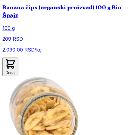
Banana čips (organski proizvod) 100 g Bio
Špajz
100 g
209 RSD
2.090,00 RSD/kg
Dodaj