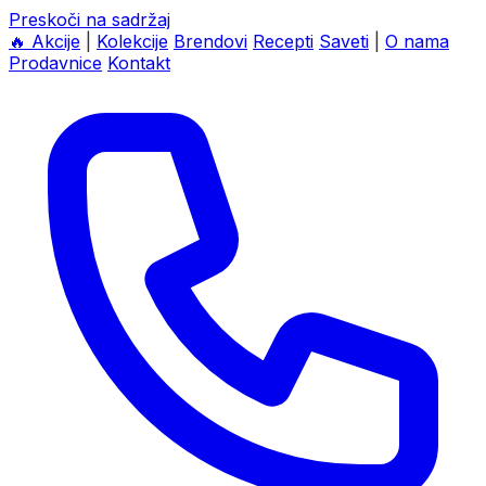
Preskoči na sadržaj
🔥
Akcije
|
Kolekcije
Brendovi
Recepti
Saveti
|
O nama
Prodavnice
Kontakt