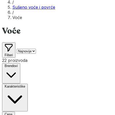
/
Sušeno voće i povrće
/
Voće
Voće
Filteri
22 proizvoda
Brendovi
Karakteristike
Cena