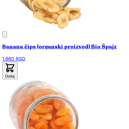
Banana čips (organski proizvod) Bio Špajz
1.660 RSD
Dodaj