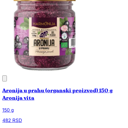
Aronija u prahu (organski proizvod) 150 g
Aronija vita
150 g
482 RSD