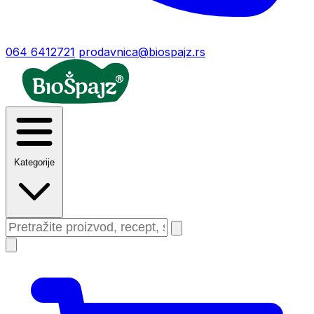
064 6412721
prodavnica@biospajz.rs
Kategorije