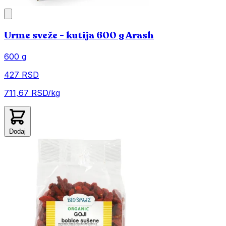
Urme sveže - kutija 600 g Arash
600 g
427 RSD
711,67 RSD/kg
Dodaj