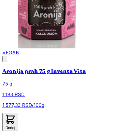
VEGAN
Aronija prah 75 g Inventa Vita
75 g
1.183 RSD
1.577,33 RSD/100g
Dodaj