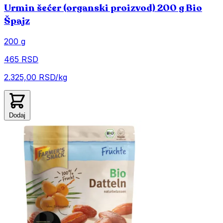
Urmin šećer (organski proizvod) 200 g Bio
Špajz
200 g
465 RSD
2.325,00 RSD/kg
Dodaj