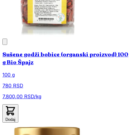
Sušene godži bobice (organski proizvod) 100
g Bio Špajz
100 g
780 RSD
7.800,00 RSD/kg
Dodaj