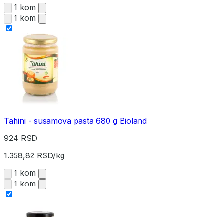
1 kom
1 kom
Tahini - susamova pasta 680 g Bioland
924 RSD
1.358,82 RSD/kg
1 kom
1 kom