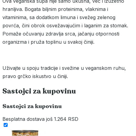
Ova veganska supa nije samo ukusna, već i izuzetno
hranljiva. Bogata biljnim proteinima, vlaknima i
vitaminima, sa dodatkom limuna i svežeg zelenog
povrća, čini obrok osvežavajućim i laganim za stomak.
Pomaže očuvanju zdravlja srca, jačanju otpornosti
organizma i pruža toplinu u svakoj činiji.
Uživajte u spoju tradicije i svežine u veganskom ruhu,
pravo grčko iskustvo u činiji.
Sastojci za kupovinu
Sastojci za kupovinu
Besplatna dostava
još 1.264 RSD