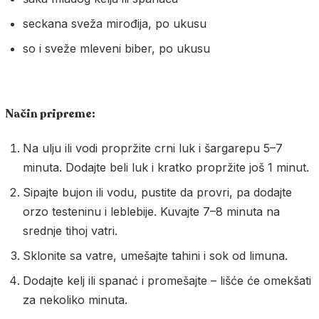
seckana sveža mirođija, po ukusu
so i sveže mleveni biber, po ukusu
Način pripreme:
Na ulju ili vodi propržite crni luk i šargarepu 5–7
minuta. Dodajte beli luk i kratko propržite još 1 minut.
Sipajte bujon ili vodu, pustite da provri, pa dodajte
orzo testeninu i leblebije. Kuvajte 7–8 minuta na
srednje tihoj vatri.
Sklonite sa vatre, umešajte tahini i sok od limuna.
Dodajte kelj ili spanać i promešajte – lišće će omekšati
za nekoliko minuta.