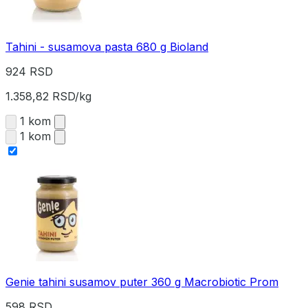
Tahini - susamova pasta 680 g Bioland
924 RSD
1.358,82 RSD/kg
1 kom
1 kom
Genie tahini susamov puter 360 g Macrobiotic Prom
598 RSD