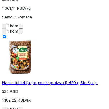
1.661,11 RSD/kg
Samo 2 komada
1 kom
1 kom
Naut - leblebija (organski proizvod) 450 g Bio Špajz
532 RSD
1.182,22 RSD/kg