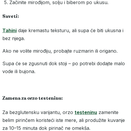
Začinite mirođijom, solju i biberom po ukusu.
Saveti:
Tahini
daje kremastu teksturu, ali supa će biti ukusna i
bez njega.
Ako ne volite mirođiju, probajte ruzmarin ili origano.
Supa će se zgusnuti dok stoji – po potrebi dodajte malo
vode ili bujona.
Zamena za orzo testeninu:
Za bezglutensku varijantu, orzo
testeninu
zamenite
belim pirinčem koristeći iste mere, ali produžite kuvanje
za 10–15 minuta dok pirinač ne omekša.