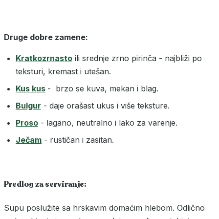
Druge dobre zamene:
Kratkozrnasto
ili srednje zrno pirinča - najbliži po
teksturi, kremast i utešan.
Kus kus
- brzo se kuva, mekan i blag.
Bulgur
- daje orašast ukus i više teksture.
Proso
- lagano, neutralno i lako za varenje.
Ječam
- rustičan i zasitan.
Predlog za serviranje:
Supu poslužite sa hrskavim domaćim hlebom. Odlično