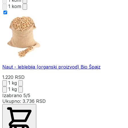
1 kom
1 kom
Naut - leblebija (organski proizvod) Bio Špajz
1.220 RSD
1 kg
1 kg
Izabrano
5/5
Ukupno:
3.736 RSD