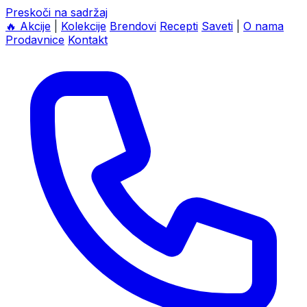
Preskoči na sadržaj
🔥
Akcije
|
Kolekcije
Brendovi
Recepti
Saveti
|
O nama
Prodavnice
Kontakt