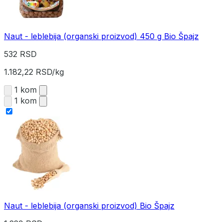
Naut - leblebija (organski proizvod) 450 g Bio Špajz
532 RSD
1.182,22 RSD/kg
1 kom
1 kom
Naut - leblebija (organski proizvod) Bio Špajz