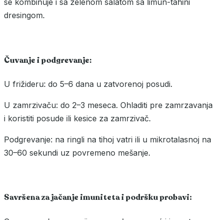
se kombinuje i sa zelenom salatom sa limun-tahini
dresingom.
Čuvanje i podgrevanje:
U frižideru: do 5–6 dana u zatvorenoj posudi.
U zamrzivaču: do 2–3 meseca. Ohladiti pre zamrzavanja
i koristiti posude ili kesice za zamrzivač.
Podgrevanje: na ringli na tihoj vatri ili u mikrotalasnoj na
30–60 sekundi uz povremeno mešanje.
Savršena za jačanje imuniteta i podršku probavi: