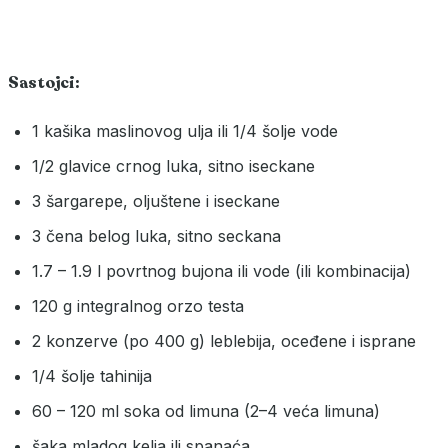
Sastojci:
1 kašika maslinovog ulja ili 1/4 šolje vode
1/2 glavice crnog luka, sitno iseckane
3 šargarepe, oljuštene i iseckane
3 čena belog luka, sitno seckana
1.7 – 1.9 l povrtnog bujona ili vode (ili kombinacija)
120 g integralnog orzo testa
2 konzerve (po 400 g) leblebija, oceđene i isprane
1/4 šolje tahinija
60 – 120 ml soka od limuna (2–4 veća limuna)
šaka mladog kelja ili spanaća