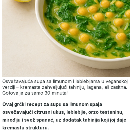
Osvežavajuća supa sa limunom i leblebijama u veganskoj
verziji – kremasta zahvaljujući tahiniju, lagana, ali zasitna.
Gotova je za samo 30 minuta!
Ovaj grčki recept za supu sa limunom spaja
osvežavajući citrusni ukus, leblebije, orzo testeninu,
mirođiju i svež spanać, uz dodatak tahinija koji joj daje
kremastu strukturu.