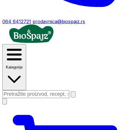
064 6412721
prodavnica@biospajz.rs
Kategorije