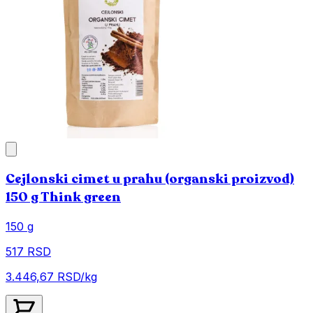
Cejlonski cimet u prahu (organski proizvod)
150 g Think green
150 g
517 RSD
3.446,67 RSD/kg