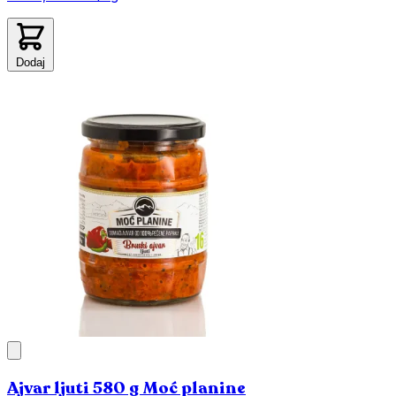
Dodaj
Ajvar ljuti 580 g Moć planine