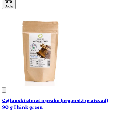
Dodaj
Cejlonski cimet u prahu (organski proizvod)
90 g Think green