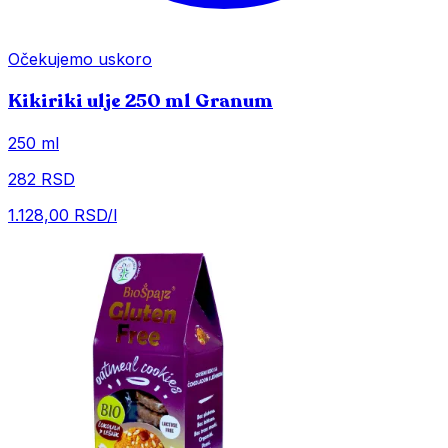
Očekujemo uskoro
Kikiriki ulje 250 ml Granum
250 ml
282 RSD
1.128,00 RSD/l