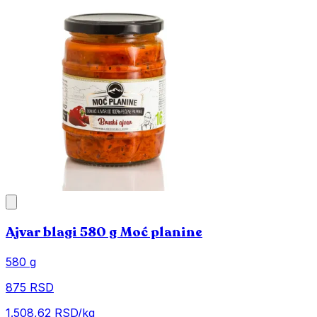
Ajvar blagi 580 g Moć planine
580 g
875 RSD
1.508,62 RSD/kg